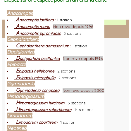
Cliquez sur une espèce pour en afficher la carte
Anacamptis
A
nacamptis laxiflora
:
1 station
Facebook
A
nacamptis morio
:
Non revu depuis 1996
A
nacamptis pyramidalis
:
3 stations
Connexion adhérent
Cephalanthera
C
ephalanthera damasonium
:
1 station
Dactylorhiza
D
actylorhiza occitanica
:
Non revu depuis 1996
Epipactis
E
pipactis helleborine
:
2 stations
E
pipactis microphylla
:
2 stations
Gymnadenia
G
ymnadenia conopsea
:
Non revu depuis 2000
Himantoglossum
H
imantoglossum hircinum
:
5 stations
H
imantoglossum robertianum
:
14 stations
Limodorum
L
imodorum abortivum
:
1 station
Neotinea