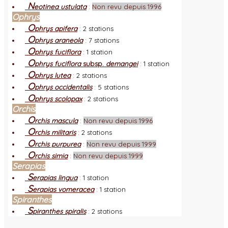
N
eotinea ustulata
:
Non revu depuis 1996
Ophrys
O
phrys apifera
:
2 stations
O
phrys araneola
:
7 stations
O
phrys fuciflora
:
1 station
O
phrys fuciflora
subsp.
demangei
:
1 station
O
phrys lutea
:
2 stations
O
phrys occidentalis
:
5 stations
O
phrys scolopax
:
2 stations
Orchis
O
rchis mascula
:
Non revu depuis 1996
O
rchis militaris
:
2 stations
O
rchis purpurea
:
Non revu depuis 1999
O
rchis simia
:
Non revu depuis 1999
Serapias
S
erapias lingua
:
1 station
S
erapias vomeracea
:
1 station
Spiranthes
S
piranthes spiralis
:
2 stations