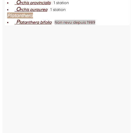
O
rchis provincialis
:
1 station
O
rchis purpurea
:
1 station
Platanthera
P
latanthera bifolia
:
Non revu depuis 1989