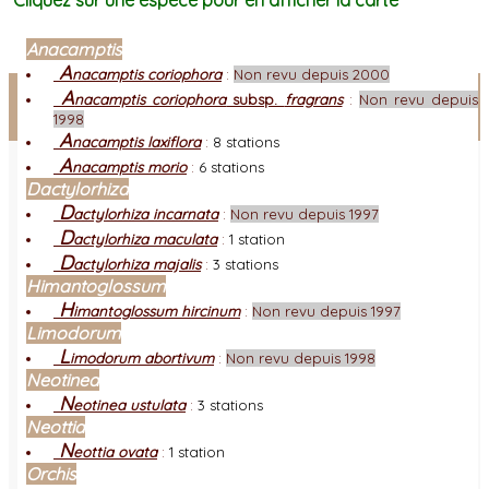
Cliquez sur une espèce pour en afficher la carte
Anacamptis
A
nacamptis coriophora
:
Non revu depuis 2000
Facebook
A
nacamptis coriophora
subsp.
fragrans
:
Non revu depuis
1998
Connexion adhérent
A
nacamptis laxiflora
:
8 stations
A
nacamptis morio
:
6 stations
Dactylorhiza
D
actylorhiza incarnata
:
Non revu depuis 1997
D
actylorhiza maculata
:
1 station
D
actylorhiza majalis
:
3 stations
Himantoglossum
H
imantoglossum hircinum
:
Non revu depuis 1997
Limodorum
L
imodorum abortivum
:
Non revu depuis 1998
Neotinea
N
eotinea ustulata
:
3 stations
Neottia
N
eottia ovata
:
1 station
Orchis