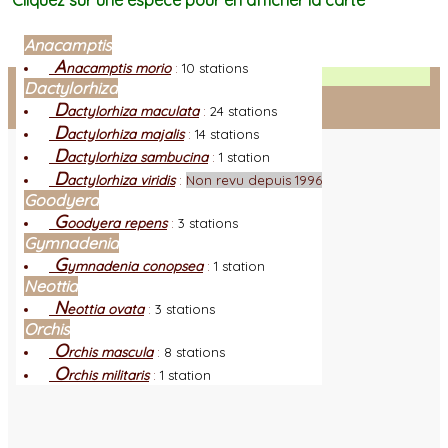
Cliquez sur une espèce pour en afficher la carte
Anacamptis
A
nacamptis morio
:
10 stations
Facebook
Dactylorhiza
D
actylorhiza maculata
:
24 stations
Connexion adhérent
D
actylorhiza majalis
:
14 stations
D
actylorhiza sambucina
:
1 station
D
actylorhiza viridis
:
Non revu depuis 1996
Goodyera
G
oodyera repens
:
3 stations
Gymnadenia
G
ymnadenia conopsea
:
1 station
Neottia
N
eottia ovata
:
3 stations
Orchis
O
rchis mascula
:
8 stations
O
rchis militaris
:
1 station