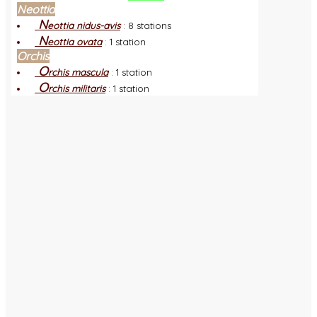
Neottia
N
eottia nidus-avis
:
8 stations
N
eottia ovata
:
1 station
Orchis
O
rchis mascula
:
1 station
O
rchis militaris
:
1 station