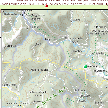
Non revues depuis 2004 =►
Vues ou revues entre 2004 et 2018 =
dhérent
-Alpes
 et cotations UICN)
ulticritères
ent