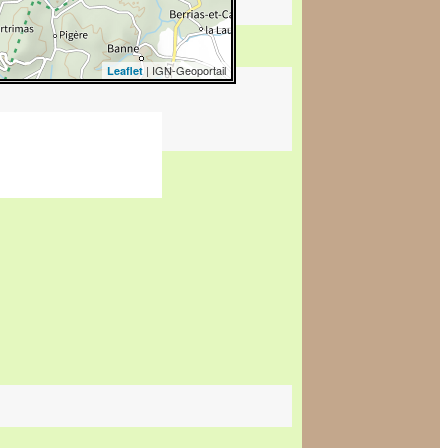
| IGN-Geoportail
Leaflet