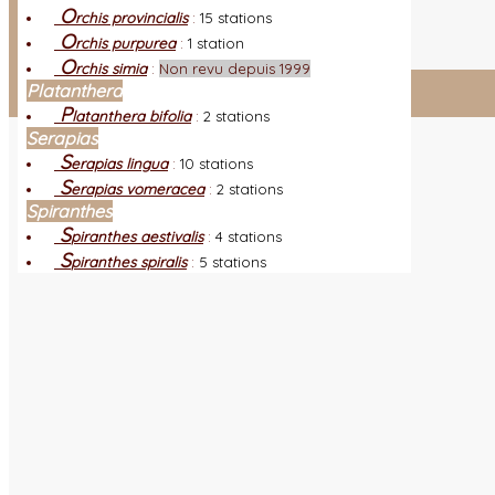
L
es nouveautés
Quoi de neuf ?
O
rchis provincialis
:
15 stations
A
utres sites
Liens orchidophiles
O
rchis purpurea
:
1 station
R
éalisation du site
(Auteurs et photos)
O
rchis simia
:
Non revu depuis 1999
Platanthera
Connexion adhérent
P
latanthera bifolia
:
2 stations
Serapias
S
erapias lingua
:
10 stations
S
erapias vomeracea
:
2 stations
Spiranthes
S
piranthes aestivalis
:
4 stations
S
piranthes spiralis
:
5 stations