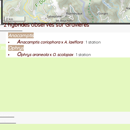
2 km
tographie ?
2 hybrides observés sur Gravières
turalistes
Anacamptis
A
nacamptis coriophora
x
A. laxiflora
:
1 station
maille
Ophrys
O
phrys araneola
x
O. scolopax
:
1 station
ntaires
ur vous