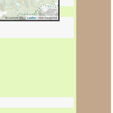
| IGN-Geoportail
Leaflet