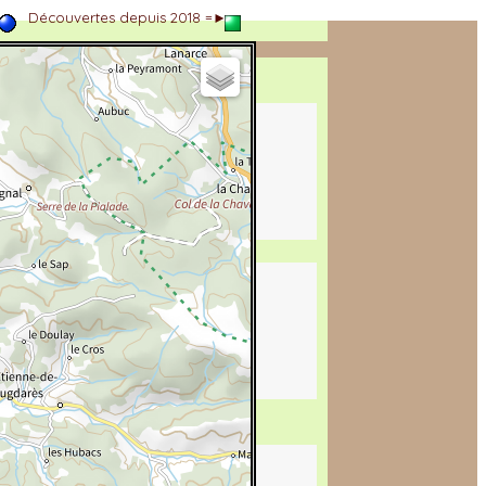
►
Découvertes depuis 2018 =►