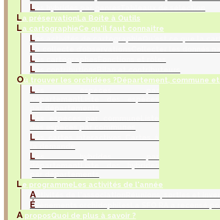
L
es hybrides par genres
Tableaux de sélection
L
a préservation
La Boite à Outils
L
a cartographie
Ce qu'il faut connaitre
L
es activités de cartographie
Qu'est ce que la car
L
a collecte d’observations
Collecter les donnés na
L
es cartographes
Fonctions et rôles
L
es contributions
Bilan et contributeurs
O
ù trouver les orchidées ?
Département, commune et 
L
es espèces par
département
Liste des espèces
par départements
L
es espèces par commune
Liste
des espèces par communes
L
es cartes interactives
Cartes à
la demande
L
es hybrides par
département
Liste des hybrides
par départements
L
e programme
Les activités de l'année
A
ctivités de l'association
Réunions, sorties et inve
É
vènements orchidophiles
La SFO RA a recensé po
A
propos
Quoi de plus à savoir ?