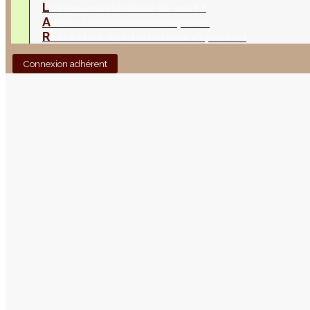
L
es nouveautés
Quoi de neuf ?
A
utres sites
Liens orchidophiles
R
éalisation du site
(Auteurs et photos)
Connexion adhérent