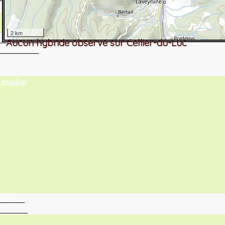
2 km
tographie ?
Aucun hybride observé sur Cellier-du-Luc
turalistes
maille
ntaires
ur vous