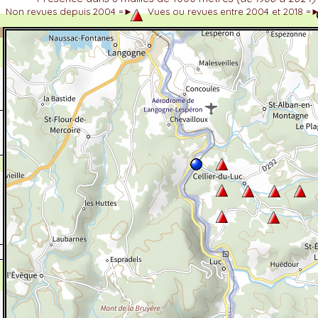
Non revues depuis 2004 =►
Vues ou revues entre 2004 et 2018 =
dhérent
-Alpes
 et cotations UICN)
ulticritères
ent