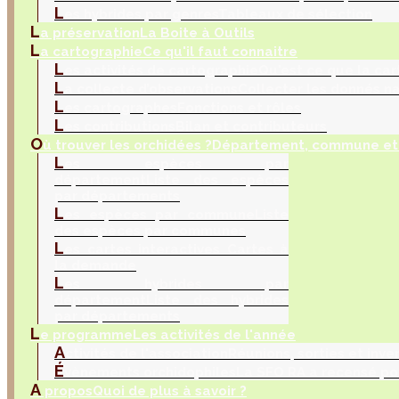
L
es hybrides par genres
Tableaux de sélection
L
a préservation
La Boite à Outils
L
a cartographie
Ce qu'il faut connaitre
L
es activités de cartographie
Qu'est ce que la car
L
a collecte d’observations
Collecter les donnés na
L
es cartographes
Fonctions et rôles
L
es contributions
Bilan et contributeurs
O
ù trouver les orchidées ?
Département, commune et 
L
es espèces par
département
Liste des espèces
par départements
L
es espèces par commune
Liste
des espèces par communes
L
es cartes interactives
Cartes à
la demande
L
es hybrides par
département
Liste des hybrides
par départements
L
e programme
Les activités de l'année
A
ctivités de l'association
Réunions, sorties et inve
É
vènements orchidophiles
La SFO RA a recensé po
A
propos
Quoi de plus à savoir ?