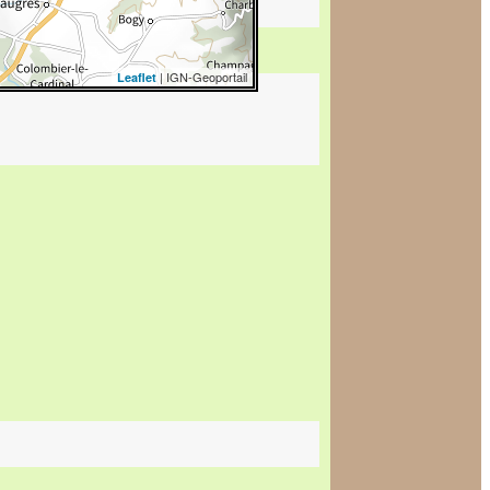
| IGN-Geoportail
Leaflet