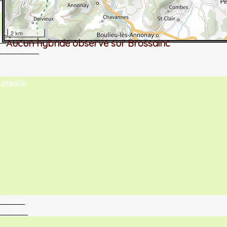
2 km
tographie ?
Aucun hybride observé sur Brossainc
turalistes
maille
ntaires
ur vous