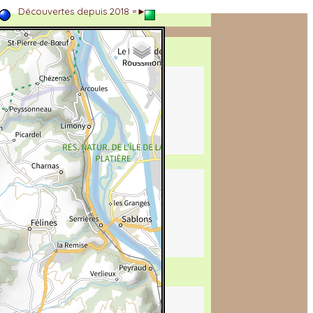
►
Découvertes depuis 2018 =►