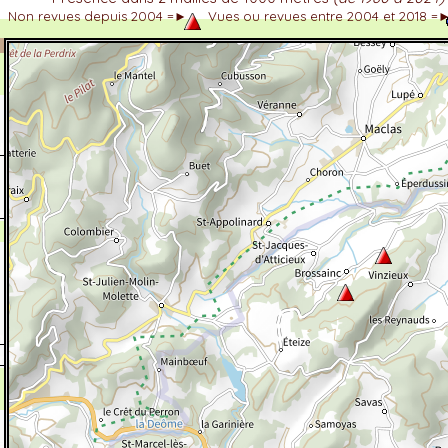
Non revues depuis 2004 =►
Vues ou revues entre 2004 et 2018 =
dhérent
-Alpes
 et cotations UICN)
ulticritères
ent