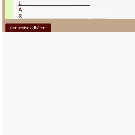
L
es nouveautés
Quoi de neuf ?
A
utres sites
Liens orchidophiles
R
éalisation du site
(Auteurs et photos)
Connexion adhérent