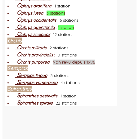
O
phrys aranifera
:
1 station
O
phrys lutea
:
3 stations
O
phrys occidentalis
:
6 stations
O
phrys querciphila
:
1 station
O
phrys scolopax
:
12 stations
Orchis
O
rchis militaris
:
2 stations
O
rchis provincialis
:
10 stations
O
rchis purpurea
:
Non revu depuis 1996
Serapias
S
erapias lingua
:
3 stations
S
erapias vomeracea
:
4 stations
Spiranthes
S
piranthes aestivalis
:
1 station
S
piranthes spiralis
:
22 stations