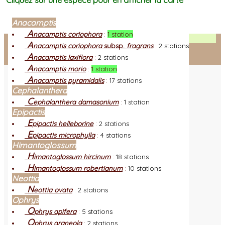
Cliquez sur une espèce pour en afficher la carte
Anacamptis
A
nacamptis coriophora
:
1 station
Facebook
A
nacamptis coriophora
subsp.
fragrans
:
2 stations
A
nacamptis laxiflora
:
2 stations
Connexion adhérent
A
nacamptis morio
:
1 station
A
nacamptis pyramidalis
:
17 stations
Cephalanthera
C
ephalanthera damasonium
:
1 station
Epipactis
E
pipactis helleborine
:
2 stations
E
pipactis microphylla
:
4 stations
Himantoglossum
H
imantoglossum hircinum
:
18 stations
H
imantoglossum robertianum
:
10 stations
Neottia
N
eottia ovata
:
2 stations
Ophrys
O
phrys apifera
:
5 stations
O
phrys araneola
:
2 stations