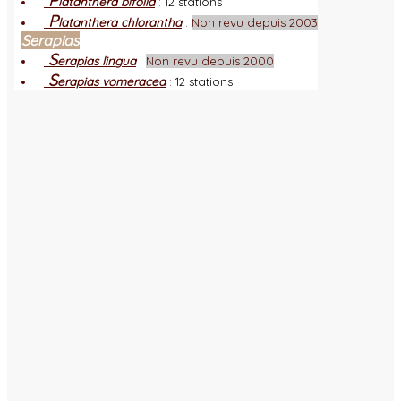
P
latanthera bifolia
:
12 stations
P
latanthera chlorantha
:
Non revu depuis 2003
Serapias
S
erapias lingua
:
Non revu depuis 2000
S
erapias vomeracea
:
12 stations