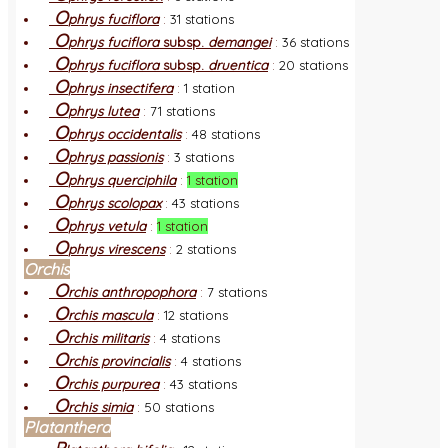
O
phrys fuciflora
:
31 stations
O
phrys fuciflora
subsp.
demangei
:
36 stations
O
phrys fuciflora
subsp.
druentica
:
20 stations
O
phrys insectifera
:
1 station
O
phrys lutea
:
71 stations
O
phrys occidentalis
:
48 stations
O
phrys passionis
:
3 stations
O
phrys querciphila
:
1 station
O
phrys scolopax
:
43 stations
O
phrys vetula
:
1 station
O
phrys virescens
:
2 stations
Orchis
O
rchis anthropophora
:
7 stations
O
rchis mascula
:
12 stations
O
rchis militaris
:
4 stations
O
rchis provincialis
:
4 stations
O
rchis purpurea
:
43 stations
O
rchis simia
:
50 stations
Platanthera