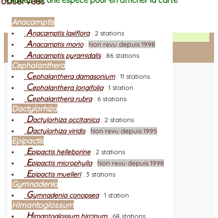
observées
Cliquez sur une espèce pour en afficher la carte
Anacamptis
A
nacamptis laxiflora
:
2 stations
Facebook
A
nacamptis morio
:
Non revu depuis 1998
A
nacamptis pyramidalis
:
86 stations
Connexion adhérent
Cephalanthera
C
ephalanthera damasonium
:
11 stations
C
ephalanthera longifolia
:
1 station
C
ephalanthera rubra
:
6 stations
Dactylorhiza
D
actylorhiza occitanica
:
2 stations
D
actylorhiza viridis
:
Non revu depuis 1995
Epipactis
E
pipactis helleborine
:
2 stations
E
pipactis microphylla
:
Non revu depuis 1998
E
pipactis muelleri
:
3 stations
Gymnadenia
G
ymnadenia conopsea
:
1 station
Himantoglossum
H
imantoglossum hircinum
:
68 stations