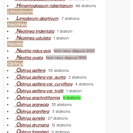
H
imantoglossum robertianum
:
86 stations
Limodorum
L
imodorum abortivum
:
7 stations
Neotinea
N
eotinea tridentata
:
1 station
N
eotinea ustulata
:
1 station
Neottia
N
eottia nidus-avis
:
Non revu depuis 2001
N
eottia ovata
:
Non revu depuis 1995
Ophrys
O
phrys apifera
:
35 stations
O
phrys apifera
var.
aurita
:
2 stations
O
phrys apifera
var.
curviflora
:
4 stations
O
phrys apifera
var.
trollii
:
1 station
O
phrys arachnitiformis
:
4 stations
O
phrys araneola
:
33 stations
O
phrys aranifera
:
3 stations
O
phrys aurelia
:
27 stations
O
phrys drumana
:
12 stations
O
phrys forestieri
:
6 stations