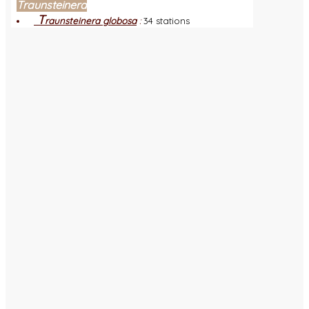
Traunsteinera
T
raunsteinera globosa
:
34 stations