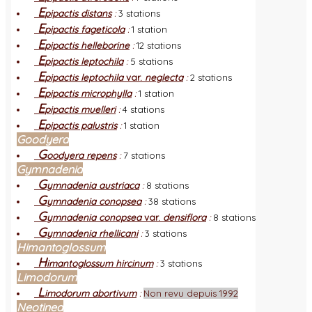
E
pipactis distans
:
3 stations
E
pipactis fageticola
:
1 station
E
pipactis helleborine
:
12 stations
E
pipactis leptochila
:
5 stations
E
pipactis leptochila
var.
neglecta
:
2 stations
E
pipactis microphylla
:
1 station
E
pipactis muelleri
:
4 stations
E
pipactis palustris
:
1 station
Goodyera
G
oodyera repens
:
7 stations
Gymnadenia
G
ymnadenia austriaca
:
8 stations
G
ymnadenia conopsea
:
38 stations
G
ymnadenia conopsea
var.
densiflora
:
8 stations
G
ymnadenia rhellicani
:
3 stations
Himantoglossum
H
imantoglossum hircinum
:
3 stations
Limodorum
L
imodorum abortivum
:
Non revu depuis 1992
Neotinea