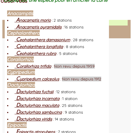
observées
Cliquez sur une espèce pour en afficher la carte
Anacamptis
A
nacamptis morio
:
2 stations
Facebook
A
nacamptis pyramidalis
:
16 stations
Cephalanthera
Connexion adhérent
C
ephalanthera damasonium
:
28 stations
C
ephalanthera longifolia
:
8 stations
C
ephalanthera rubra
:
5 stations
Corallorhiza
C
orallorhiza trifida
:
Non revu depuis 1959
Cypripedium
C
ypripedium calceolus
:
Non revu depuis 1912
Dactylorhiza
D
actylorhiza fuchsii
:
12 stations
D
actylorhiza incarnata
:
1 station
D
actylorhiza maculata
:
25 stations
D
actylorhiza sambucina
:
9 stations
D
actylorhiza viridis
:
14 stations
Epipactis
E
pipactis atrorubens
:
7 stations