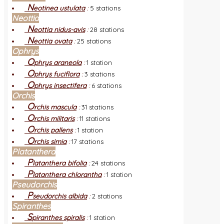
N
eotinea ustulata
:
5 stations
Neottia
N
eottia nidus-avis
:
28 stations
N
eottia ovata
:
25 stations
Ophrys
O
phrys araneola
:
1 station
O
phrys fuciflora
:
3 stations
O
phrys insectifera
:
6 stations
Orchis
O
rchis mascula
:
31 stations
O
rchis militaris
:
11 stations
O
rchis pallens
:
1 station
O
rchis simia
:
17 stations
Platanthera
P
latanthera bifolia
:
24 stations
P
latanthera chlorantha
:
1 station
Pseudorchis
P
seudorchis albida
:
2 stations
Spiranthes
S
piranthes spiralis
:
1 station