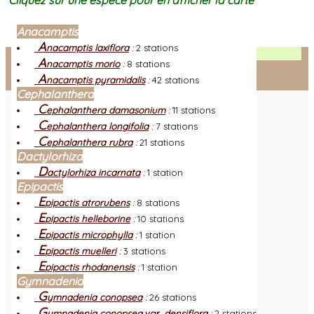
Cliquez sur une espèce pour en afficher la carte
Anacamptis
A
nacamptis laxiflora
:
2 stations
Facebook
A
nacamptis morio
:
8 stations
A
nacamptis pyramidalis
:
42 stations
Connexion adhérent
Cephalanthera
C
ephalanthera damasonium
:
11 stations
C
ephalanthera longifolia
:
7 stations
C
ephalanthera rubra
:
21 stations
Dactylorhiza
D
actylorhiza incarnata
:
1 station
Epipactis
E
pipactis atrorubens
:
8 stations
E
pipactis helleborine
:
10 stations
E
pipactis microphylla
:
1 station
E
pipactis muelleri
:
3 stations
E
pipactis rhodanensis
:
1 station
Gymnadenia
G
ymnadenia conopsea
:
26 stations
G
ymnadenia conopsea
var.
densiflora
:
2 stations