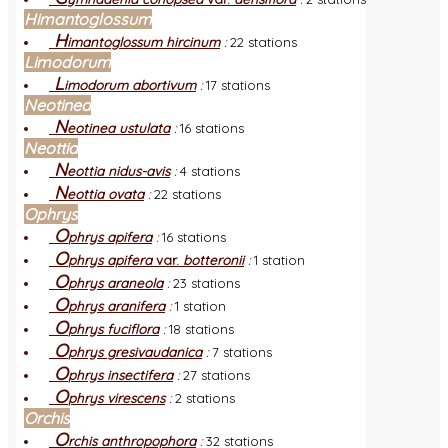
Himantoglossum
H
imantoglossum hircinum
:
22 stations
Limodorum
L
imodorum abortivum
:
17 stations
Neotinea
N
eotinea ustulata
:
16 stations
Neottia
N
eottia nidus-avis
:
4 stations
N
eottia ovata
:
22 stations
Ophrys
O
phrys apifera
:
16 stations
O
phrys apifera
var.
botteronii
:
1 station
O
phrys araneola
:
23 stations
O
phrys aranifera
:
1 station
O
phrys fuciflora
:
18 stations
O
phrys gresivaudanica
:
7 stations
O
phrys insectifera
:
27 stations
O
phrys virescens
:
2 stations
Orchis
O
rchis anthropophora
:
32 stations