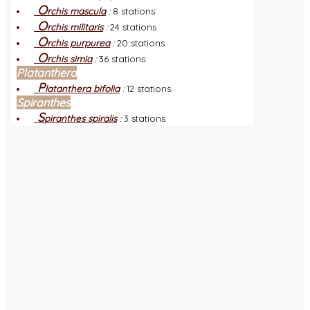
O
rchis mascula
:
8 stations
O
rchis militaris
:
24 stations
O
rchis purpurea
:
20 stations
O
rchis simia
:
36 stations
Platanthera
P
latanthera bifolia
:
12 stations
Spiranthes
S
piranthes spiralis
:
3 stations