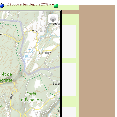
►
Découvertes depuis 2018 =►