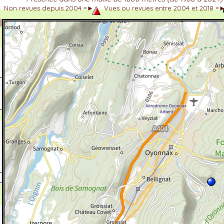
Non revues depuis 2004 =►
Vues ou revues entre 2004 et 2018 =
dhérent
-Alpes
 et cotations UICN)
ulticritères
ent