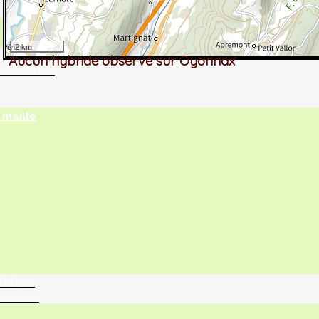
2 km
tographie ?
Aucun hybride observé sur Oyonnax
turalistes
maille
ntaires
ur vous