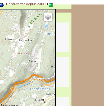
►
Découvertes depuis 2018 =►