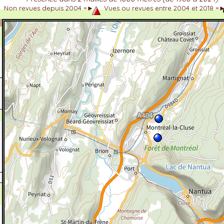
Non revues depuis 2004 =►
Vues ou revues entre 2004 et 2018 =
dhérent
-Alpes
 et cotations UICN)
ulticritères
ent