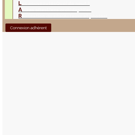
L
es nouveautés
Quoi de neuf ?
A
utres sites
Liens orchidophiles
R
éalisation du site
(Auteurs et photos)
Connexion adhérent