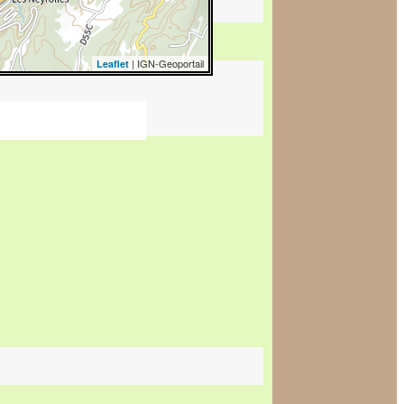
| IGN-Geoportail
Leaflet