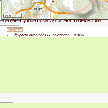
2 km
tographie ?
Un seul hybride observé sur Montréal-la-Cluse
turalistes
Epipactis
E
pipactis atrorubens
x
E. helleborine
:
1 station
maille
ntaires
ur vous