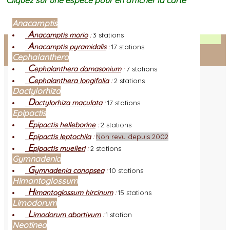
Cliquez sur une espèce pour en afficher la carte
Anacamptis
A
nacamptis morio
:
3 stations
Facebook
A
nacamptis pyramidalis
:
17 stations
Cephalanthera
Connexion adhérent
C
ephalanthera damasonium
:
7 stations
C
ephalanthera longifolia
:
2 stations
Dactylorhiza
D
actylorhiza maculata
:
17 stations
Epipactis
E
pipactis helleborine
:
2 stations
E
pipactis leptochila
:
Non revu depuis 2002
E
pipactis muelleri
:
2 stations
Gymnadenia
G
ymnadenia conopsea
:
10 stations
Himantoglossum
H
imantoglossum hircinum
:
15 stations
Limodorum
L
imodorum abortivum
:
1 station
Neotinea