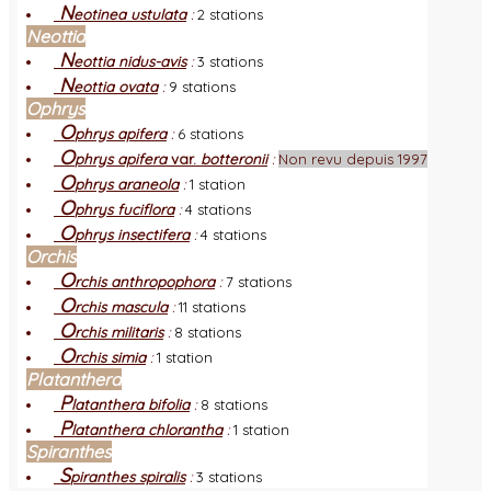
N
eotinea ustulata
:
2 stations
Neottia
N
eottia nidus-avis
:
3 stations
N
eottia ovata
:
9 stations
Ophrys
O
phrys apifera
:
6 stations
O
phrys apifera
var.
botteronii
:
Non revu depuis 1997
O
phrys araneola
:
1 station
O
phrys fuciflora
:
4 stations
O
phrys insectifera
:
4 stations
Orchis
O
rchis anthropophora
:
7 stations
O
rchis mascula
:
11 stations
O
rchis militaris
:
8 stations
O
rchis simia
:
1 station
Platanthera
P
latanthera bifolia
:
8 stations
P
latanthera chlorantha
:
1 station
Spiranthes
S
piranthes spiralis
:
3 stations