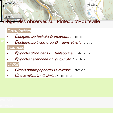
2 km
tographie ?
6 hybrides observés sur Plateau d'Hauteville
turalistes
Dactylorhiza
D
actylorhiza fuchsii
x
D. incarnata
:
1 station
maille
D
actylorhiza incarnata
x
D. traunsteineri
:
1 station
Epipactis
E
pipactis atrorubens
x
E. helleborine
:
3 stations
E
pipactis helleborine
x
E. purpurata
:
1 station
Orchis
O
rchis anthropophora
x
O. militaris
:
1 station
O
rchis militaris
x
O. simia
:
3 stations
ntaires
ur vous