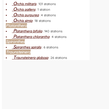
O
rchis militaris
:
101 stations
O
rchis pallens
:
1 station
O
rchis purpurea
:
4 stations
O
rchis simia
:
18 stations
Platanthera
P
latanthera bifolia
:
140 stations
P
latanthera chlorantha
:
4 stations
Spiranthes
S
piranthes spiralis
:
6 stations
Traunsteinera
T
raunsteinera globosa
:
26 stations