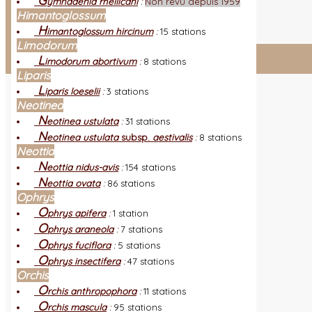
G
ymnadenia rhellicani
:
Non revu depuis 1959
L
es nouveautés
Quoi de neuf ?
Himantoglossum
A
utres sites
Liens orchidophiles
H
imantoglossum hircinum
:
15 stations
R
éalisation du site
(Auteurs et photos)
Limodorum
L
imodorum abortivum
:
8 stations
Connexion adhérent
Liparis
L
iparis loeselii
:
3 stations
Neotinea
N
eotinea ustulata
:
31 stations
N
eotinea ustulata
subsp.
aestivalis
:
8 stations
Neottia
N
eottia nidus-avis
:
154 stations
N
eottia ovata
:
86 stations
Ophrys
O
phrys apifera
:
1 station
O
phrys araneola
:
7 stations
O
phrys fuciflora
:
5 stations
O
phrys insectifera
:
47 stations
Orchis
O
rchis anthropophora
:
11 stations
O
rchis mascula
:
95 stations