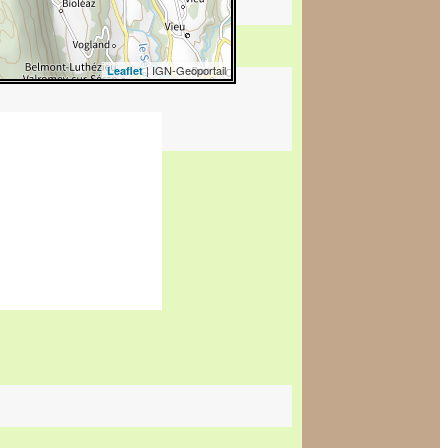
| IGN-Geoportail
Leaflet