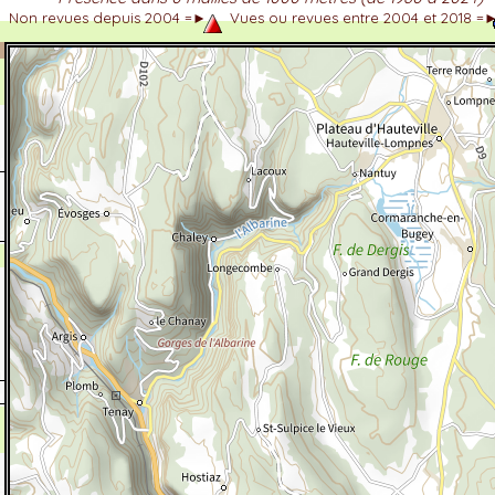
Non revues depuis 2004 =►
Vues ou revues entre 2004 et 2018 =
dhérent
-Alpes
 et cotations UICN)
ulticritères
ent