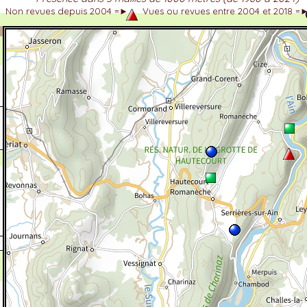
Non revues depuis 2004 =►
Vues ou revues entre 2004 et 2018 =
dhérent
-Alpes
 et cotations UICN)
ulticritères
ent