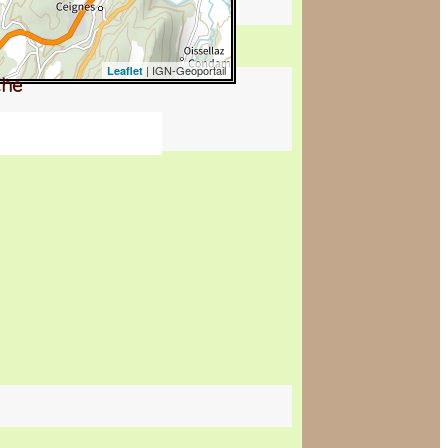
| IGN-Geoportail
Leaflet
che