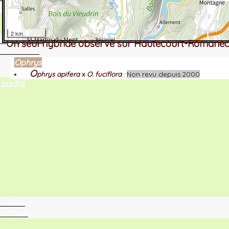
2 km
tographie ?
Un seul hybride observé sur Hautecourt-Romanè
turalistes
Ophrys
O
phrys apifera
x
O. fuciflora
:
Non revu depuis 2000
maille
ntaires
ur vous