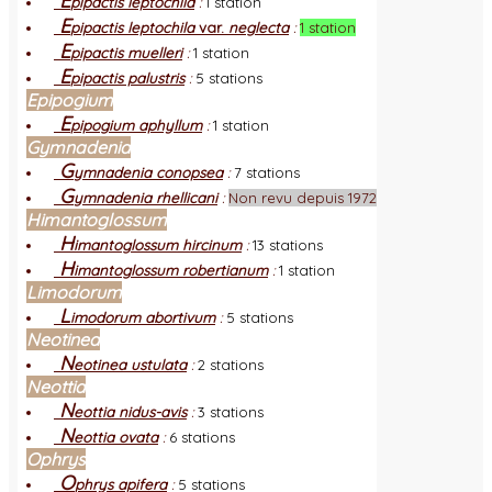
E
pipactis leptochila
:
1 station
E
pipactis leptochila
var.
neglecta
:
1 station
E
pipactis muelleri
:
1 station
E
pipactis palustris
:
5 stations
Epipogium
E
pipogium aphyllum
:
1 station
Gymnadenia
G
ymnadenia conopsea
:
7 stations
G
ymnadenia rhellicani
:
Non revu depuis 1972
Himantoglossum
H
imantoglossum hircinum
:
13 stations
H
imantoglossum robertianum
:
1 station
Limodorum
L
imodorum abortivum
:
5 stations
Neotinea
N
eotinea ustulata
:
2 stations
Neottia
N
eottia nidus-avis
:
3 stations
N
eottia ovata
:
6 stations
Ophrys
O
phrys apifera
:
5 stations