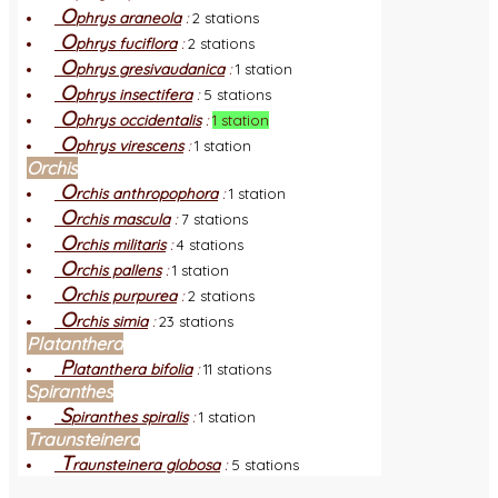
O
phrys araneola
:
2 stations
O
phrys fuciflora
:
2 stations
O
phrys gresivaudanica
:
1 station
O
phrys insectifera
:
5 stations
O
phrys occidentalis
:
1 station
O
phrys virescens
:
1 station
Orchis
O
rchis anthropophora
:
1 station
O
rchis mascula
:
7 stations
O
rchis militaris
:
4 stations
O
rchis pallens
:
1 station
O
rchis purpurea
:
2 stations
O
rchis simia
:
23 stations
Platanthera
P
latanthera bifolia
:
11 stations
Spiranthes
S
piranthes spiralis
:
1 station
Traunsteinera
T
raunsteinera globosa
:
5 stations