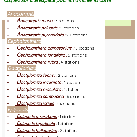
Cliquez sur une espèce pour en afficher la carte
Anacamptis
A
nacamptis morio
:
3 stations
Facebook
A
nacamptis palustris
:
2 stations
A
nacamptis pyramidalis
:
20 stations
Connexion adhérent
Cephalanthera
C
ephalanthera damasonium
:
5 stations
C
ephalanthera longifolia
:
5 stations
C
ephalanthera rubra
:
4 stations
Dactylorhiza
D
actylorhiza fuchsii
:
2 stations
D
actylorhiza incarnata
:
1 station
D
actylorhiza maculata
:
1 station
D
actylorhiza sambucina
:
6 stations
D
actylorhiza viridis
:
2 stations
Epipactis
E
pipactis atrorubens
:
1 station
E
pipactis fageticola
:
1 station
E
pipactis helleborine
:
2 stations