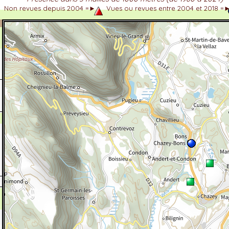
Non revues depuis 2004 =►
Vues ou revues entre 2004 et 2018 =
dhérent
-Alpes
 et cotations UICN)
ulticritères
ent