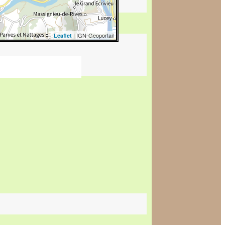
| IGN-Geoportail
Leaflet