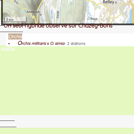
2 km
tographie ?
Un seul hybride observé sur Chazey-Bons
turalistes
Orchis
O
rchis militaris
x
O. simia
:
2 stations
maille
ntaires
ur vous