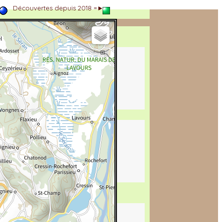
►
Découvertes depuis 2018 =►