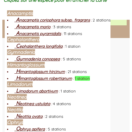
Cliquez sur une espèce pour en afficher la carte
Anacamptis
A
nacamptis coriophora
subsp.
fragrans
:
2 stations
Facebook
A
nacamptis morio
:
3 stations
A
nacamptis pyramidalis
:
11 stations
Connexion adhérent
Cephalanthera
C
ephalanthera longifolia
:
1 station
Gymnadenia
G
ymnadenia conopsea
:
5 stations
Himantoglossum
H
imantoglossum hircinum
:
21 stations
H
imantoglossum robertianum
:
1 station
Limodorum
L
imodorum abortivum
:
1 station
Neotinea
N
eotinea ustulata
:
4 stations
Neottia
N
eottia ovata
:
2 stations
Ophrys
O
phrys apifera
:
5 stations