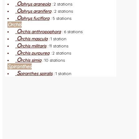
O
phrys araneola
:
2 stations
O
phrys aranifera
:
2 stations
O
phrys fuciflora
:
5 stations
Orchis
O
rchis anthropophora
:
6 stations
O
rchis mascula
:
1 station
O
rchis militaris
:
11 stations
O
rchis purpurea
:
2 stations
O
rchis simia
:
10 stations
Spiranthes
S
piranthes spiralis
:
1 station