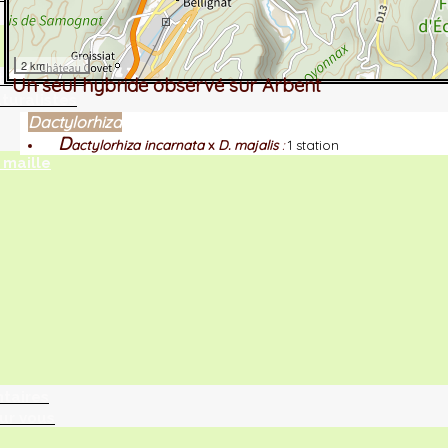
2 km
tographie ?
Un seul hybride observé sur Arbent
turalistes
Dactylorhiza
D
actylorhiza incarnata
x
D. majalis
:
1 station
maille
ntaires
ur vous