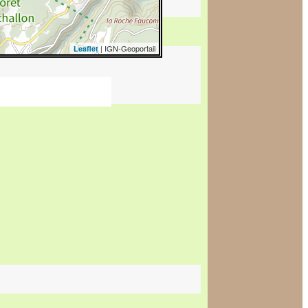
| IGN-Geoportail
Leaflet