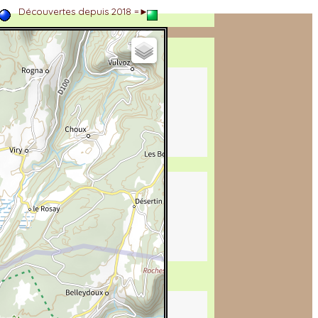
►
Découvertes depuis 2018 =►