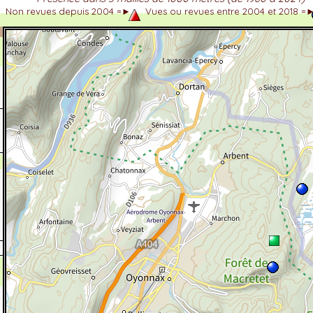
Non revues depuis 2004 =►
Vues ou revues entre 2004 et 2018 =
dhérent
-Alpes
 et cotations UICN)
ulticritères
ent