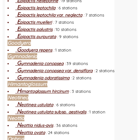
E
pipactis helleborine
:
19 stations
E
pipactis leptochila
:
6 stations
E
pipactis leptochila
var.
neglecta
:
7 stations
E
pipactis muelleri
:
7 stations
E
pipactis palustris
:
10 stations
E
pipactis purpurata
:
9 stations
Goodyera
G
oodyera repens
:
1 station
Gymnadenia
G
ymnadenia conopsea
:
39 stations
G
ymnadenia conopsea
var.
densiflora
:
2 stations
G
ymnadenia odoratissima
:
2 stations
Himantoglossum
H
imantoglossum hircinum
:
3 stations
Neotinea
N
eotinea ustulata
:
6 stations
N
eotinea ustulata
subsp.
aestivalis
:
1 station
Neottia
N
eottia nidus-avis
:
36 stations
N
eottia ovata
:
24 stations
Ophrys