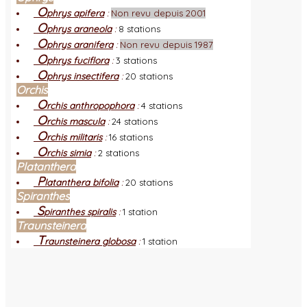
O
phrys apifera
:
Non revu depuis 2001
O
phrys araneola
:
8 stations
O
phrys aranifera
:
Non revu depuis 1987
O
phrys fuciflora
:
3 stations
O
phrys insectifera
:
20 stations
Orchis
O
rchis anthropophora
:
4 stations
O
rchis mascula
:
24 stations
O
rchis militaris
:
16 stations
O
rchis simia
:
2 stations
Platanthera
P
latanthera bifolia
:
20 stations
Spiranthes
S
piranthes spiralis
:
1 station
Traunsteinera
T
raunsteinera globosa
:
1 station