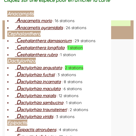
Cliquez sur une espèce pour en afficher la carte
Anacamptis
A
nacamptis morio
:
16 stations
Facebook
A
nacamptis pyramidalis
:
26 stations
Cephalanthera
Connexion adhérent
C
ephalanthera damasonium
:
29 stations
C
ephalanthera longifolia
:
1 station
C
ephalanthera rubra
:
1 station
Dactylorhiza
D
actylorhiza angustata
:
2 stations
D
actylorhiza fuchsii
:
3 stations
D
actylorhiza incarnata
:
8 stations
D
actylorhiza maculata
:
6 stations
D
actylorhiza majalis
:
12 stations
D
actylorhiza sambucina
:
1 station
D
actylorhiza traunsteineri
:
2 stations
D
actylorhiza viridis
:
3 stations
Epipactis
E
pipactis atrorubens
:
4 stations