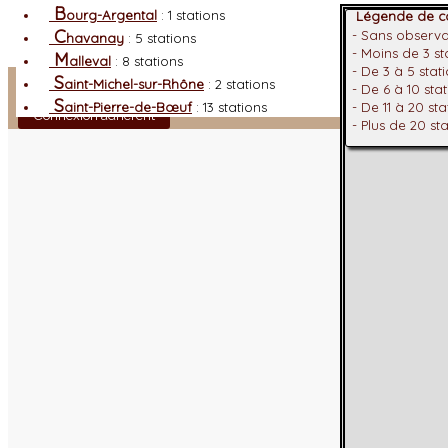
B
ourg-Argental
: 1 stations
Légende de co
C
- Sans observ
havanay
: 5 stations
- Moins de 3 s
M
alleval
: 8 stations
- De 3 à 5 stat
Facebook
S
aint-Michel-sur-Rhône
: 2 stations
- De 6 à 10 sta
S
aint-Pierre-de-Bœuf
: 13 stations
- De 11 à 20 st
Connexion adhérent
- Plus de 20 st