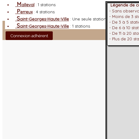
M
alleval
: 1 stations
Légende de co
P
- Sans observ
erreux
: 4 stations
- Moins de 3 s
S
aint-Georges-Haute-Ville
: Une seule station
- De 3 à 5 stat
Facebook
S
aint-Georges-Haute-Ville
: 1 stations
- De 6 à 10 sta
- De 11 à 20 st
Connexion adhérent
- Plus de 20 st