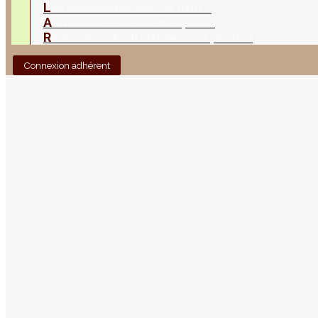
L
es nouveautés
Quoi de neuf ?
A
utres sites
Liens orchidophiles
R
éalisation du site
(Auteurs et photos)
Connexion adhérent