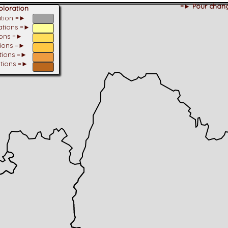
=► Pour chang
loration
ation =►
tations =►
ions =►
tions =►
ations =►
ations =►
dhérent
-Alpes
 et cotations UICN)
ulticritères
ent