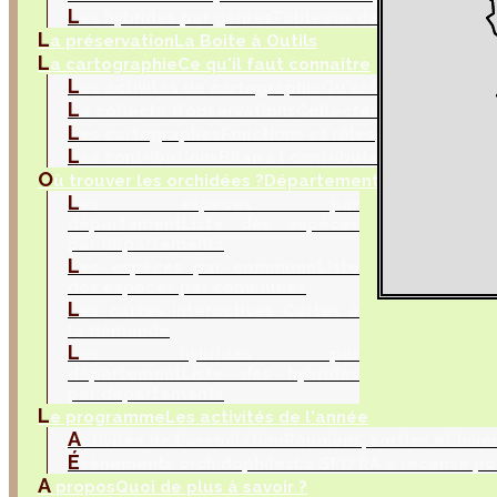
L
es hybrides par genres
Tableaux de sélection
L
a préservation
La Boite à Outils
L
a cartographie
Ce qu'il faut connaitre
L
es activités de cartographie
Qu'est ce que la car
L
a collecte d’observations
Collecter les donnés na
L
es cartographes
Fonctions et rôles
L
es contributions
Bilan et contributeurs
O
ù trouver les orchidées ?
Département, commune et 
L
es espèces par
département
Liste des espèces
par départements
L
es espèces par commune
Liste
des espèces par communes
L
es cartes interactives
Cartes à
la demande
L
es hybrides par
département
Liste des hybrides
par départements
L
e programme
Les activités de l'année
A
ctivités de l'association
Réunions, sorties et inve
É
vènements orchidophiles
La SFO RA a recensé po
A
propos
Quoi de plus à savoir ?