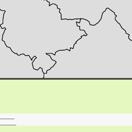
tographie ?
turalistes
maille
ntaires
ur vous