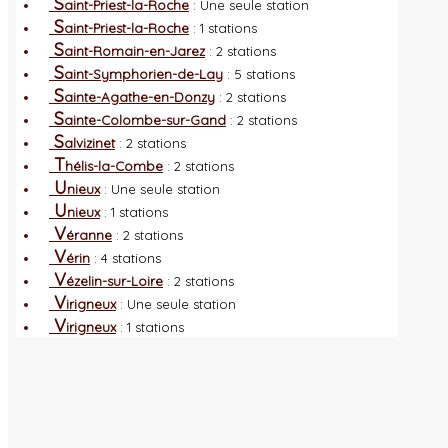
S
aint-Priest-la-Roche
: Une seule station
S
aint-Priest-la-Roche
: 1 stations
S
aint-Romain-en-Jarez
: 2 stations
S
aint-Symphorien-de-Lay
: 5 stations
S
ainte-Agathe-en-Donzy
: 2 stations
S
ainte-Colombe-sur-Gand
: 2 stations
S
alvizinet
: 2 stations
T
hélis-la-Combe
: 2 stations
U
nieux
: Une seule station
U
nieux
: 1 stations
V
éranne
: 2 stations
V
érin
: 4 stations
V
ézelin-sur-Loire
: 2 stations
V
irigneux
: Une seule station
V
irigneux
: 1 stations