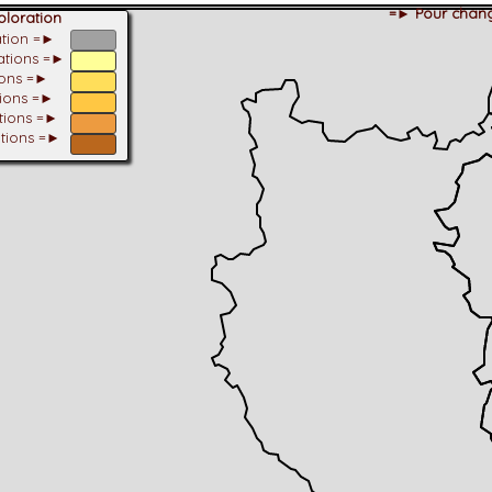
=► Pour chang
loration
ation =►
tations =►
ions =►
tions =►
ations =►
ations =►
dhérent
-Alpes
 et cotations UICN)
ulticritères
ent