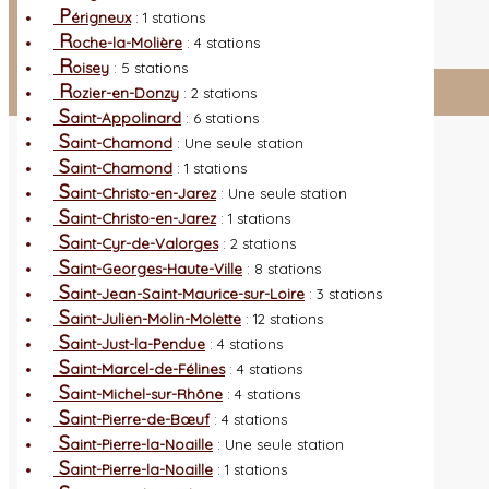
L
es nouveautés
Quoi de neuf ?
P
érigneux
: 1 stations
A
utres sites
Liens orchidophiles
R
oche-la-Molière
: 4 stations
R
éalisation du site
(Auteurs et photos)
R
oisey
: 5 stations
R
ozier-en-Donzy
: 2 stations
Connexion adhérent
S
aint-Appolinard
: 6 stations
S
aint-Chamond
: Une seule station
S
aint-Chamond
: 1 stations
S
aint-Christo-en-Jarez
: Une seule station
S
aint-Christo-en-Jarez
: 1 stations
S
aint-Cyr-de-Valorges
: 2 stations
S
aint-Georges-Haute-Ville
: 8 stations
S
aint-Jean-Saint-Maurice-sur-Loire
: 3 stations
S
aint-Julien-Molin-Molette
: 12 stations
S
aint-Just-la-Pendue
: 4 stations
S
aint-Marcel-de-Félines
: 4 stations
S
aint-Michel-sur-Rhône
: 4 stations
S
aint-Pierre-de-Bœuf
: 4 stations
S
aint-Pierre-la-Noaille
: Une seule station
S
aint-Pierre-la-Noaille
: 1 stations