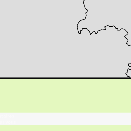
tographie ?
turalistes
maille
ntaires
ur vous