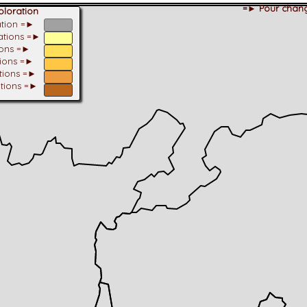
=► Pour chang
loration
ation =►
tations =►
ions =►
tions =►
ations =►
ations =►
dhérent
-Alpes
 et cotations UICN)
ulticritères
ent