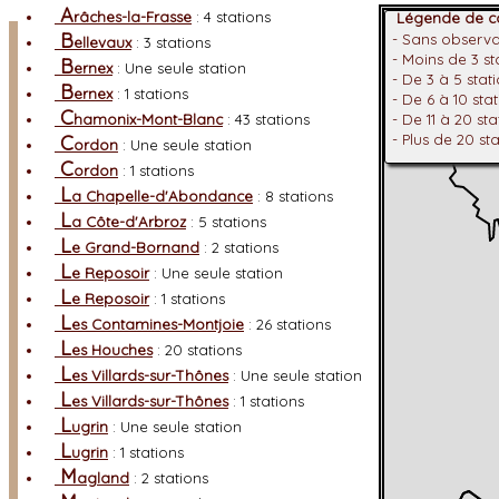
A
râches-la-Frasse
: 4 stations
Légende de co
Facebook
B
- Sans observ
ellevaux
: 3 stations
- Moins de 3 s
B
A
ernex
: Une seule station
ccueil
SFO RA
- De 3 à 5 stat
B
L
ernex
: 1 stations
a SFO-RA
L'association
- De 6 à 10 sta
C
L
a SFO Rhône-Alpes
Sa raison d'être !
hamonix-Mont-Blanc
: 43 stations
- De 11 à 20 st
A
C
- Plus de 20 st
dhésion à la SFO-RA via la FFO
Rejoignez nous !
ordon
: Une seule station
E
space adhérents SFO-RA
Les avantages à être a
C
ordon
: 1 stations
L
a FFO
Fédération France Orchidées
L
a Chapelle-d'Abondance
: 8 stations
L
es bulletins
Une mine de renseignements
L
a Côte-d'Arbroz
: 5 stations
O
SRA (ouvrage)
Les Orchidées Sauvages de Rhône
L
e Grand-Bornand
: 2 stations
L
es orchidées
Connaissances
L
e Reposoir
: Une seule station
L
a biologie des orchidées
Connaitre l'essentiel
L
e Reposoir
: 1 stations
L
es floraisons (ordre alphabétique)
L
es Contamines-Montjoie
: 26 stations
L
es floraisons (ordre chronologique)
L
L'
es Houches
: 20 stations
abondance des espèces
(Par départements)
L
L
a protection des espèces
(Classement protection
es Villards-sur-Thônes
: Une seule station
A
L
ide à la détermination des orchidées
Recherche m
es Villards-sur-Thônes
: 1 stations
L
L
es espèces
Les fiches
ugrin
: Une seule station
L
es hybrides
Les fiches
L
ugrin
: 1 stations
L
es hybrides en Rhône-Alpes
Généralités
M
agland
: 2 stations
O
bservations d'hybrides en RA
Liste par départem