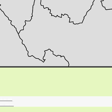
tographie ?
turalistes
maille
ntaires
ur vous