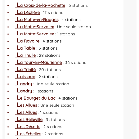
L
a Croix-de-la-Rochette
: 5 stations
L
a Léchère
: 17 stations
L
a Motte-en-Bauges
: 4 stations
L
a Motte-Servolex
: Une seule station
L
a Motte-Servolex
: 1 stations
L
a Ravoire
: 4 stations
L
a Table
: 5 stations
L
a Thuile
: 28 stations
L
a Tour-en-Maurienne
: 36 stations
L
a Trinité
: 20 stations
L
aissaud
: 2 stations
L
andry
: Une seule station
L
andry
: 1 stations
L
e Bourget-du-Lac
: 4 stations
L
es Allues
: Une seule station
L
es Allues
: 1 stations
L
es Belleville
: 3 stations
L
es Déserts
: 2 stations
L
es Échelles
: 2 stations