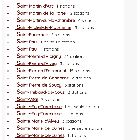
S
aint-Martin-d'Arc
: 1 stations
S
aint-Martin-de-la-Porte
: 12 stations
S
aint-Martin-sur-la-Chambre
: 4 stations
S
aint-Michel-de-Maurienne
: 5 stations
S
aint-Pancrace
: 2 stations
S
aint-Paul
: Une seule station
S
aint-Paul
: 1 stations
S
aint-Pierre-d'Albigny
: 34 stations
S
aint-Pierre-d'Alvey
: 3 stations
S
aint-Pierre-d'Entremont
: 15 stations
S
aint-Pierre-de-Genebroz
: 2 stations
S
aint-Pierre-de-Soucy
: 3 stations
S
aint-Thibaud-de-Couz
: 2 stations
S
aint-Vital
: 2 stations
S
ainte-Foy-Tarentaise
: Une seule station
S
ainte-Foy-Tarentaise
: 1 stations
S
ainte-Marie-d'Alvey
: 3 stations
S
ainte-Marie-de-Cuines
: Une seule station
S
ainte-Marie-de-Cuines
: 1 stations