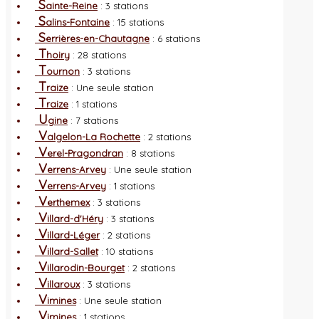
S
ainte-Reine
: 3 stations
S
alins-Fontaine
: 15 stations
S
errières-en-Chautagne
: 6 stations
T
hoiry
: 28 stations
T
ournon
: 3 stations
T
raize
: Une seule station
T
raize
: 1 stations
U
gine
: 7 stations
V
algelon-La Rochette
: 2 stations
V
erel-Pragondran
: 8 stations
V
errens-Arvey
: Une seule station
V
errens-Arvey
: 1 stations
V
erthemex
: 3 stations
V
illard-d'Héry
: 3 stations
V
illard-Léger
: 2 stations
V
illard-Sallet
: 10 stations
V
illarodin-Bourget
: 2 stations
V
illaroux
: 3 stations
V
imines
: Une seule station
V
imines
: 1 stations