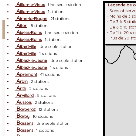
A
illon-le-Vieux
: Une seule station
Légende de co
A
- Sans observ
illon-le-Vieux
: 1 stations
- Moins de 3 s
A
ime-la-Plagne
: 21 stations
- De 3 à 5 stat
Facebook
A
iton
: 8 stations
- De 6 à 10 sta
A
ix-les-Bains
: Une seule station
- De 11 à 20 st
Connexion adhérent
A
- Plus de 20 st
ix-les-Bains
: 1 stations
A
lbertville
: Une seule station
A
lbertville
: 1 stations
A
lbiez-le-Jeune
: Une seule station
A
lbiez-le-Jeune
: 1 stations
A
premont
: 41 stations
A
rbin
: 2 stations
A
rith
: 2 stations
A
rvillard
: 5 stations
A
ussois
: 2 stations
B
arberaz
: 12 stations
B
arby
: 10 stations
B
assens
: Une seule station
B
assens
: 1 stations