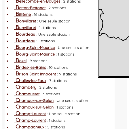
B
ellecombe-en-Bauges
: 2 stations
B
etton-Bettonet
: 2 stations
B
illième
: 16 stations
B
onvillaret
: Une seule station
B
onvillaret
: 1 stations
B
ourdeau
: Une seule station
B
ourdeau
: 1 stations
B
ourg-Saint-Maurice
: Une seule station
B
ourg-Saint-Maurice
: 1 stations
B
ozel
: 9 stations
B
rides-les-Bains
: 10 stations
B
rison-Saint-Innocent
: 9 stations
C
halles-les-Eaux
: 7 stations
C
hambéry
: 2 stations
C
hamousset
: 3 stations
C
hamoux-sur-Gelon
: Une seule station
C
hamoux-sur-Gelon
: 1 stations
C
hamp-Laurent
: Une seule station
C
hamp-Laurent
: 1 stations
C
hampagneux
: 5 stations