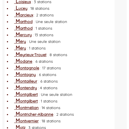
L
oisieux
: 3 stations
L
ucey
: 18 stations
M
arcieux
: 2 stations
M
arthod
: Une seule station
M
arthod
: 1 stations
M
ercury
: 13 stations
M
éry
: Une seule station
M
éry
: 1 stations
M
eyrieux-Trouet
: 8 stations
M
odane
: 6 stations
M
ontagnole
: 17 stations
M
ontagny
: 6 stations
M
ontailleur
: 6 stations
M
ontendry
: 4 stations
M
ontgilbert
: Une seule station
M
ontgilbert
: 1 stations
M
ontmélian
: 14 stations
M
ontricher-Albanne
: 2 stations
M
ontvernier
: 18 stations
M
otz
: 3 stations