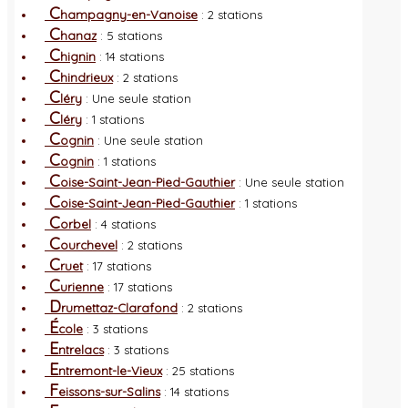
C
hampagny-en-Vanoise
: 2 stations
C
hanaz
: 5 stations
C
hignin
: 14 stations
C
hindrieux
: 2 stations
C
léry
: Une seule station
C
léry
: 1 stations
C
ognin
: Une seule station
C
ognin
: 1 stations
C
oise-Saint-Jean-Pied-Gauthier
: Une seule station
C
oise-Saint-Jean-Pied-Gauthier
: 1 stations
C
orbel
: 4 stations
C
ourchevel
: 2 stations
C
ruet
: 17 stations
C
urienne
: 17 stations
D
rumettaz-Clarafond
: 2 stations
É
cole
: 3 stations
E
ntrelacs
: 3 stations
E
ntremont-le-Vieux
: 25 stations
F
eissons-sur-Salins
: 14 stations