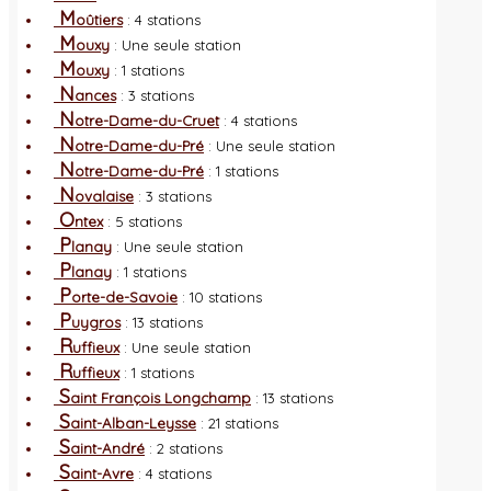
M
oûtiers
: 4 stations
M
ouxy
: Une seule station
M
ouxy
: 1 stations
N
ances
: 3 stations
N
otre-Dame-du-Cruet
: 4 stations
N
otre-Dame-du-Pré
: Une seule station
N
otre-Dame-du-Pré
: 1 stations
N
ovalaise
: 3 stations
O
ntex
: 5 stations
P
lanay
: Une seule station
P
lanay
: 1 stations
P
orte-de-Savoie
: 10 stations
P
uygros
: 13 stations
R
uffieux
: Une seule station
R
uffieux
: 1 stations
S
aint François Longchamp
: 13 stations
S
aint-Alban-Leysse
: 21 stations
S
aint-André
: 2 stations
S
aint-Avre
: 4 stations