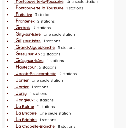
F
ontcouverte-la-Toussuire
: Une seule station
F
ontcouverte-la-Toussuire
: 1 stations
F
réterive
: 3 stations
F
rontenex
: 2 stations
G
erbaix
: 7 stations
G
illy-sur-Isère
: Une seule station
G
illy-sur-Isère
: 1 stations
G
rand-Aigueblanche
: 5 stations
G
résy-sur-Aix
: 2 stations
G
résy-sur-Isère
: 4 stations
H
autecour
: 5 stations
J
acob-Bellecombette
: 2 stations
J
arrier
: Une seule station
J
arrier
: 1 stations
J
arsy
: 4 stations
J
ongieux
: 6 stations
L
a Balme
: 11 stations
L
a Bridoire
: Une seule station
L
a Bridoire
: 1 stations
L
a Chapelle-Blanche
: 11 stations