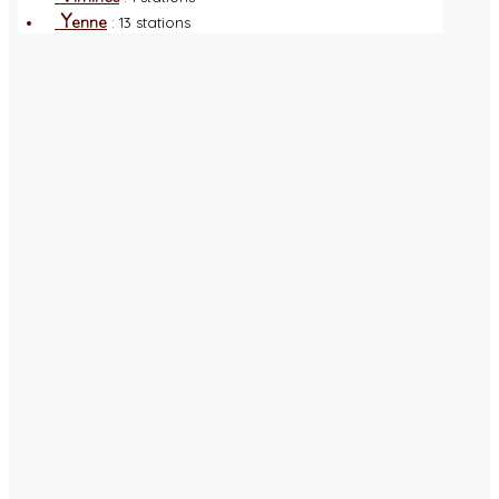
Y
enne
: 13 stations