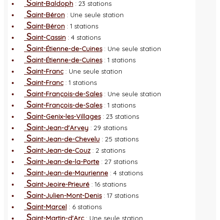
S
aint-Baldoph
: 23 stations
S
aint-Béron
: Une seule station
S
aint-Béron
: 1 stations
S
aint-Cassin
: 4 stations
S
aint-Étienne-de-Cuines
: Une seule station
S
aint-Étienne-de-Cuines
: 1 stations
S
aint-Franc
: Une seule station
S
aint-Franc
: 1 stations
S
aint-François-de-Sales
: Une seule station
S
aint-François-de-Sales
: 1 stations
S
aint-Genix-les-Villages
: 23 stations
S
aint-Jean-d'Arvey
: 29 stations
S
aint-Jean-de-Chevelu
: 25 stations
S
aint-Jean-de-Couz
: 2 stations
S
aint-Jean-de-la-Porte
: 27 stations
S
aint-Jean-de-Maurienne
: 4 stations
S
aint-Jeoire-Prieuré
: 16 stations
S
aint-Julien-Mont-Denis
: 17 stations
S
aint-Marcel
: 6 stations
S
aint-Martin-d'Arc
: Une seule station