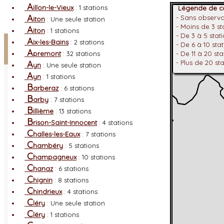
A
illon-le-Vieux
: 1 stations
Légende de co
A
- Sans observ
iton
: Une seule station
- Moins de 3 s
A
iton
: 1 stations
- De 3 à 5 stat
Facebook
A
ix-les-Bains
: 2 stations
- De 6 à 10 sta
A
premont
: 32 stations
- De 11 à 20 st
Connexion adhérent
A
- Plus de 20 st
yn
: Une seule station
A
yn
: 1 stations
B
arberaz
: 6 stations
B
arby
: 7 stations
B
illième
: 13 stations
B
rison-Saint-Innocent
: 4 stations
C
halles-les-Eaux
: 7 stations
C
hambéry
: 5 stations
C
hampagneux
: 10 stations
C
hanaz
: 6 stations
C
hignin
: 8 stations
C
hindrieux
: 4 stations
C
léry
: Une seule station
C
léry
: 1 stations