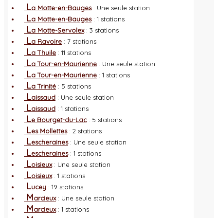
L
a Motte-en-Bauges
: Une seule station
L
a Motte-en-Bauges
: 1 stations
L
a Motte-Servolex
: 3 stations
L
a Ravoire
: 7 stations
L
a Thuile
: 11 stations
L
a Tour-en-Maurienne
: Une seule station
L
a Tour-en-Maurienne
: 1 stations
L
a Trinité
: 5 stations
L
aissaud
: Une seule station
L
aissaud
: 1 stations
L
e Bourget-du-Lac
: 5 stations
L
es Mollettes
: 2 stations
L
escheraines
: Une seule station
L
escheraines
: 1 stations
L
oisieux
: Une seule station
L
oisieux
: 1 stations
L
ucey
: 19 stations
M
arcieux
: Une seule station
M
arcieux
: 1 stations