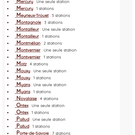
M
ercury
: Une seule station
M
ercury
: 1 stations
M
eyrieux-Trouet
: 3 stations
M
ontagnole
: 3 stations
M
ontailleur
: Une seule station
M
ontailleur
: 1 stations
M
ontmélian
: 2 stations
M
ontvernier
: Une seule station
M
ontvernier
: 1 stations
M
otz
: 4 stations
M
ouxy
: Une seule station
M
ouxy
: 1 stations
M
yans
: Une seule station
M
yans
: 1 stations
N
ovalaise
: 4 stations
O
ntex
: Une seule station
O
ntex
: 1 stations
P
allud
: Une seule station
P
allud
: 1 stations
P
orte-de-Savoie
: 7 stations