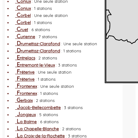
C
onjux
: Une seule station
C
onjux
: 1 stations
C
orbel
: Une seule station
C
orbel
: 1 stations
C
ruet
: 6 stations
C
urienne
: 7 stations
D
rumettaz-Clarafond
: Une seule station
D
rumettaz-Clarafond
: 1 stations
E
ntrelacs
: 2 stations
E
ntremont-le-Vieux
: 3 stations
F
réterive
: Une seule station
F
réterive
: 1 stations
F
rontenex
: Une seule station
F
rontenex
: 1 stations
G
erbaix
: 2 stations
J
acob-Bellecombette
: 3 stations
J
ongieux
: 5 stations
L
a Balme
: 6 stations
L
a Chapelle-Blanche
: 2 stations
L
a Croix-de-la-Rochette
: 3 stations