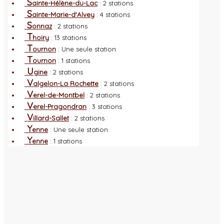
S
ainte-Hélène-du-Lac
: 2 stations
S
ainte-Marie-d'Alvey
: 4 stations
S
onnaz
: 2 stations
T
hoiry
: 13 stations
T
ournon
: Une seule station
T
ournon
: 1 stations
U
gine
: 2 stations
V
algelon-La Rochette
: 2 stations
V
erel-de-Montbel
: 2 stations
V
erel-Pragondran
: 3 stations
V
illard-Sallet
: 2 stations
Y
enne
: Une seule station
Y
enne
: 1 stations