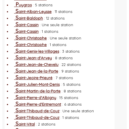
P
uygros
: 5 stations
S
aint-Alban-Leysse
: 11 stations
S
aint-Baldoph
: 12 stations
S
aint-Cassin
: Une seule station
S
aint-Cassin
: 1 stations
S
aint-Christophe
: Une seule station
S
aint-Christophe
: 1 stations
S
aint-Genix-les-Villages
: 3 stations
S
aint-Jean-d'Arvey
: 8 stations
S
aint-Jean-de-Chevelu
: 22 stations
S
aint-Jean-de-la-Porte
: 9 stations
S
aint-Jeoire-Prieuré
: 7 stations
S
aint-Julien-Mont-Denis
: 5 stations
S
aint-Martin-de-la-Porte
: 8 stations
S
aint-Pierre-d'Albigny
: 15 stations
S
aint-Pierre-d'Entremont
: 6 stations
S
aint-Thibaud-de-Couz
: Une seule station
S
aint-Thibaud-de-Couz
: 1 stations
S
aint-Vital
: 2 stations