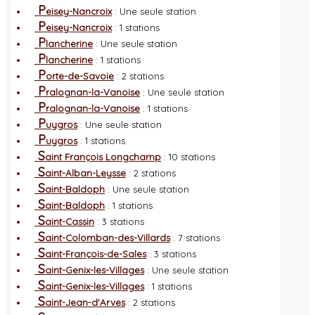
P
eisey-Nancroix
: Une seule station
P
eisey-Nancroix
: 1 stations
P
lancherine
: Une seule station
P
lancherine
: 1 stations
P
orte-de-Savoie
: 2 stations
P
ralognan-la-Vanoise
: Une seule station
P
ralognan-la-Vanoise
: 1 stations
P
uygros
: Une seule station
P
uygros
: 1 stations
S
aint François Longchamp
: 10 stations
S
aint-Alban-Leysse
: 2 stations
S
aint-Baldoph
: Une seule station
S
aint-Baldoph
: 1 stations
S
aint-Cassin
: 3 stations
S
aint-Colomban-des-Villards
: 7 stations
S
aint-François-de-Sales
: 3 stations
S
aint-Genix-les-Villages
: Une seule station
S
aint-Genix-les-Villages
: 1 stations
S
aint-Jean-d'Arves
: 2 stations