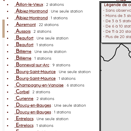
A
illon-le-Vieux
: 2 stations
Légende de co
A
- Sans observ
lbiez-Montrond
: Une seule station
- Moins de 3 s
A
lbiez-Montrond
: 1 stations
- De 3 à 5 stat
Facebook
A
premont
: 22 stations
- De 6 à 10 sta
A
ussois
: 2 stations
- De 11 à 20 st
Connexion adhérent
B
- Plus de 20 st
eaufort
: Une seule station
B
eaufort
: 1 stations
B
illième
: Une seule station
B
illième
: 1 stations
B
onneval-sur-Arc
: 9 stations
B
ourg-Saint-Maurice
: Une seule station
B
ourg-Saint-Maurice
: 1 stations
C
hampagny-en-Vanoise
: 6 stations
C
orbel
: 2 stations
C
urienne
: 2 stations
D
oucy-en-Bauges
: Une seule station
D
oucy-en-Bauges
: 1 stations
E
ntrelacs
: Une seule station
E
ntrelacs
: 1 stations