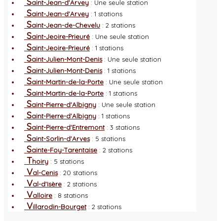
S
aint-Jean-d'Arvey
: Une seule station
S
aint-Jean-d'Arvey
: 1 stations
S
aint-Jean-de-Chevelu
: 2 stations
S
aint-Jeoire-Prieuré
: Une seule station
S
aint-Jeoire-Prieuré
: 1 stations
S
aint-Julien-Mont-Denis
: Une seule station
S
aint-Julien-Mont-Denis
: 1 stations
S
aint-Martin-de-la-Porte
: Une seule station
S
aint-Martin-de-la-Porte
: 1 stations
S
aint-Pierre-d'Albigny
: Une seule station
S
aint-Pierre-d'Albigny
: 1 stations
S
aint-Pierre-d'Entremont
: 3 stations
S
aint-Sorlin-d'Arves
: 5 stations
S
ainte-Foy-Tarentaise
: 2 stations
T
hoiry
: 5 stations
V
al-Cenis
: 20 stations
V
al-d'Isère
: 2 stations
V
alloire
: 8 stations
V
illarodin-Bourget
: 2 stations