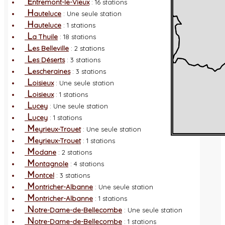
E
ntremont-le-Vieux
: 16 stations
H
auteluce
: Une seule station
H
auteluce
: 1 stations
L
a Thuile
: 18 stations
L
es Belleville
: 2 stations
L
es Déserts
: 3 stations
L
escheraines
: 3 stations
L
oisieux
: Une seule station
L
oisieux
: 1 stations
L
ucey
: Une seule station
L
ucey
: 1 stations
M
eyrieux-Trouet
: Une seule station
M
eyrieux-Trouet
: 1 stations
M
odane
: 2 stations
M
ontagnole
: 4 stations
M
ontcel
: 3 stations
M
ontricher-Albanne
: Une seule station
M
ontricher-Albanne
: 1 stations
N
otre-Dame-de-Bellecombe
: Une seule station
N
otre-Dame-de-Bellecombe
: 1 stations