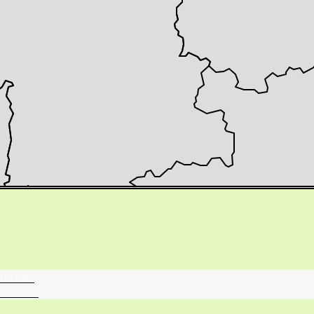
tographie ?
turalistes
maille
ntaires
ur vous