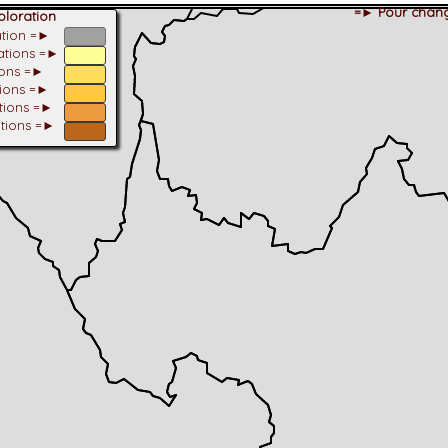
=► Pour chang
loration
ation =►
tations =►
ions =►
tions =►
ations =►
ations =►
dhérent
-Alpes
 et cotations UICN)
ulticritères
ent