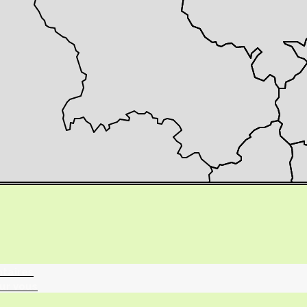
tographie ?
turalistes
maille
ntaires
ur vous