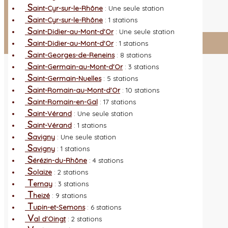
L
es nouveautés
Quoi de neuf ?
S
aint-Cyr-sur-le-Rhône
: Une seule station
A
utres sites
Liens orchidophiles
S
aint-Cyr-sur-le-Rhône
: 1 stations
R
éalisation du site
(Auteurs et photos)
S
aint-Didier-au-Mont-d'Or
: Une seule station
S
aint-Didier-au-Mont-d'Or
: 1 stations
Connexion adhérent
S
aint-Georges-de-Reneins
: 8 stations
S
aint-Germain-au-Mont-d'Or
: 3 stations
S
aint-Germain-Nuelles
: 5 stations
S
aint-Romain-au-Mont-d'Or
: 10 stations
S
aint-Romain-en-Gal
: 17 stations
S
aint-Vérand
: Une seule station
S
aint-Vérand
: 1 stations
S
avigny
: Une seule station
S
avigny
: 1 stations
S
érézin-du-Rhône
: 4 stations
S
olaize
: 2 stations
T
ernay
: 3 stations
T
heizé
: 9 stations
T
upin-et-Semons
: 6 stations
V
al d'Oingt
: 2 stations