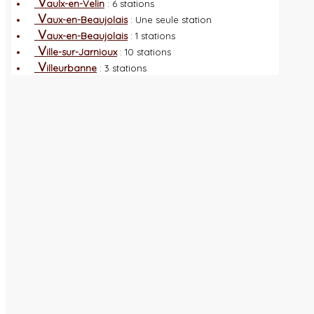
V
aulx-en-Velin
: 6 stations
V
aux-en-Beaujolais
: Une seule station
V
aux-en-Beaujolais
: 1 stations
V
ille-sur-Jarnioux
: 10 stations
V
illeurbanne
: 3 stations