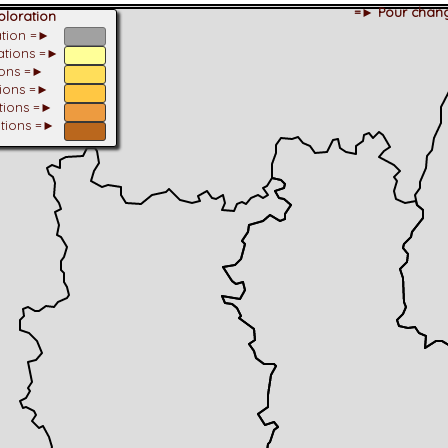
=► Pour chang
loration
ation =►
tations =►
ions =►
tions =►
ations =►
ations =►
dhérent
-Alpes
 et cotations UICN)
ulticritères
ent