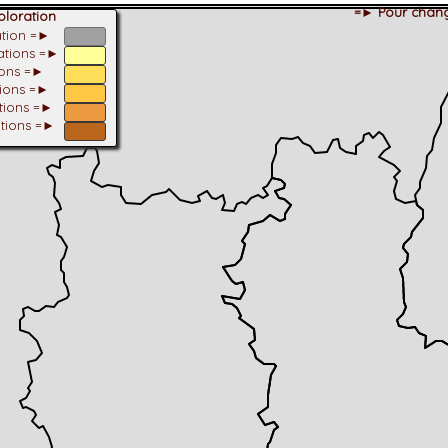
=► Pour chang
loration
ation =►
tations =►
ions =►
tions =►
ations =►
ations =►
dhérent
-Alpes
 et cotations UICN)
ulticritères
ent