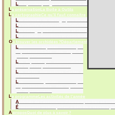
L
es hybrides par genres
Tableaux de sélection
L
a préservation
La Boite à Outils
L
a cartographie
Ce qu'il faut connaitre
L
es activités de cartographie
Qu'est ce que la car
L
a collecte d’observations
Collecter les donnés na
L
es cartographes
Fonctions et rôles
L
es contributions
Bilan et contributeurs
O
ù trouver les orchidées ?
Département, commune et 
L
es espèces par
département
Liste des espèces
par départements
L
es espèces par commune
Liste
des espèces par communes
L
es cartes interactives
Cartes à
la demande
L
es hybrides par
département
Liste des hybrides
par départements
L
e programme
Les activités de l'année
A
ctivités de l'association
Réunions, sorties et inve
É
vènements orchidophiles
La SFO RA a recensé po
A
propos
Quoi de plus à savoir ?