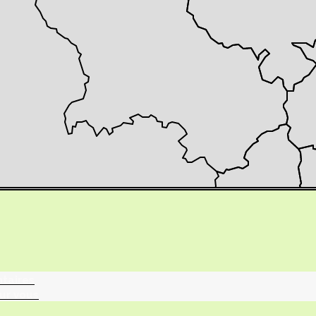
tographie ?
turalistes
maille
ntaires
ur vous