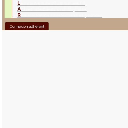
L
es nouveautés
Quoi de neuf ?
A
utres sites
Liens orchidophiles
R
éalisation du site
(Auteurs et photos)
Connexion adhérent