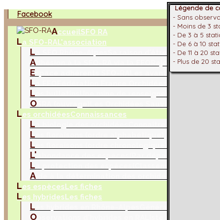
Légende de co
Facebook
- Sans observ
- Moins de 3 s
A
ccueil
SFO RA
- De 3 à 5 stat
L
a SFO-RA
L'association
- De 6 à 10 sta
L
a SFO Rhône-Alpes
Sa raison d'être !
- De 11 à 20 st
A
- Plus de 20 st
dhésion à la SFO-RA via la FFO
Rejoignez nous !
E
space adhérents SFO-RA
Les avantages à être a
L
a FFO
Fédération France Orchidées
L
es bulletins
Une mine de renseignements
O
SRA (ouvrage)
Les Orchidées Sauvages de Rhône
L
es orchidées
Connaissances
L
a biologie des orchidées
Connaitre l'essentiel
L
es floraisons (ordre alphabétique)
L
es floraisons (ordre chronologique)
L'
abondance des espèces
(Par départements)
L
a protection des espèces
(Classement protection
A
ide à la détermination des orchidées
Recherche m
L
es espèces
Les fiches
L
es hybrides
Les fiches
L
es hybrides en Rhône-Alpes
Généralités
O
bservations d'hybrides en RA
Liste par départem