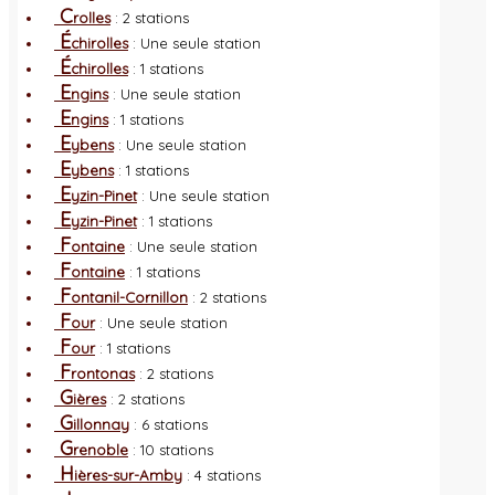
C
rolles
: 2 stations
É
chirolles
: Une seule station
É
chirolles
: 1 stations
E
ngins
: Une seule station
E
ngins
: 1 stations
E
ybens
: Une seule station
E
ybens
: 1 stations
E
yzin-Pinet
: Une seule station
E
yzin-Pinet
: 1 stations
F
ontaine
: Une seule station
F
ontaine
: 1 stations
F
ontanil-Cornillon
: 2 stations
F
our
: Une seule station
F
our
: 1 stations
F
rontonas
: 2 stations
G
ières
: 2 stations
G
illonnay
: 6 stations
G
renoble
: 10 stations
H
ières-sur-Amby
: 4 stations