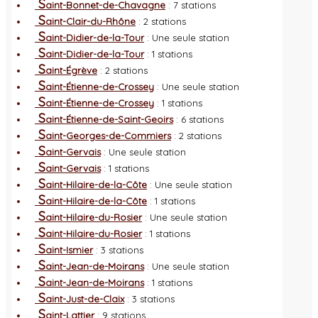
S
aint-Bonnet-de-Chavagne
: 7 stations
S
aint-Clair-du-Rhône
: 2 stations
S
aint-Didier-de-la-Tour
: Une seule station
S
aint-Didier-de-la-Tour
: 1 stations
S
aint-Égrève
: 2 stations
S
aint-Étienne-de-Crossey
: Une seule station
S
aint-Étienne-de-Crossey
: 1 stations
S
aint-Étienne-de-Saint-Geoirs
: 6 stations
S
aint-Georges-de-Commiers
: 2 stations
S
aint-Gervais
: Une seule station
S
aint-Gervais
: 1 stations
S
aint-Hilaire-de-la-Côte
: Une seule station
S
aint-Hilaire-de-la-Côte
: 1 stations
S
aint-Hilaire-du-Rosier
: Une seule station
S
aint-Hilaire-du-Rosier
: 1 stations
S
aint-Ismier
: 3 stations
S
aint-Jean-de-Moirans
: Une seule station
S
aint-Jean-de-Moirans
: 1 stations
S
aint-Just-de-Claix
: 3 stations
S
aint-Lattier
: 9 stations