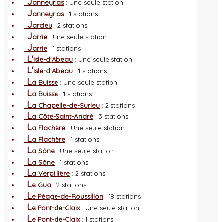
J
anneyrias
: Une seule station
J
anneyrias
: 1 stations
J
arcieu
: 2 stations
J
arrie
: Une seule station
J
arrie
: 1 stations
L'
Isle-d'Abeau
: Une seule station
L'
Isle-d'Abeau
: 1 stations
L
a Buisse
: Une seule station
L
a Buisse
: 1 stations
L
a Chapelle-de-Surieu
: 2 stations
L
a Côte-Saint-André
: 3 stations
L
a Flachère
: Une seule station
L
a Flachère
: 1 stations
L
a Sône
: Une seule station
L
a Sône
: 1 stations
L
a Verpillière
: 2 stations
L
e Gua
: 2 stations
L
e Péage-de-Roussillon
: 18 stations
L
e Pont-de-Claix
: Une seule station
L
e Pont-de-Claix
: 1 stations