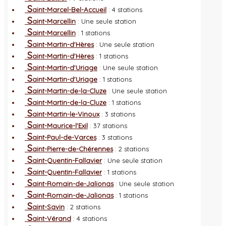
S
aint-Marcel-Bel-Accueil
: 4 stations
S
aint-Marcellin
: Une seule station
S
aint-Marcellin
: 1 stations
S
aint-Martin-d'Hères
: Une seule station
S
aint-Martin-d'Hères
: 1 stations
S
aint-Martin-d'Uriage
: Une seule station
S
aint-Martin-d'Uriage
: 1 stations
S
aint-Martin-de-la-Cluze
: Une seule station
S
aint-Martin-de-la-Cluze
: 1 stations
S
aint-Martin-le-Vinoux
: 3 stations
S
aint-Maurice-l'Exil
: 37 stations
S
aint-Paul-de-Varces
: 3 stations
S
aint-Pierre-de-Chérennes
: 2 stations
S
aint-Quentin-Fallavier
: Une seule station
S
aint-Quentin-Fallavier
: 1 stations
S
aint-Romain-de-Jalionas
: Une seule station
S
aint-Romain-de-Jalionas
: 1 stations
S
aint-Savin
: 2 stations
S
aint-Vérand
: 4 stations