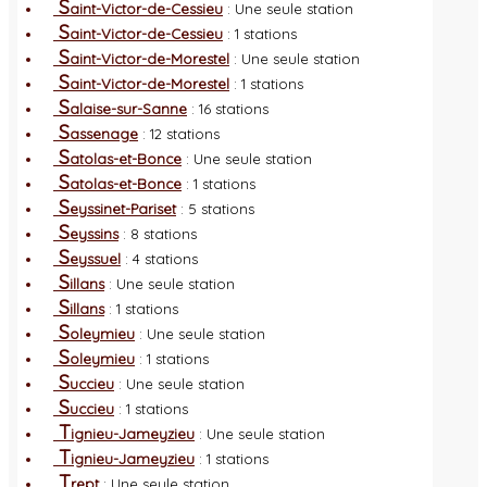
S
aint-Victor-de-Cessieu
: Une seule station
S
aint-Victor-de-Cessieu
: 1 stations
S
aint-Victor-de-Morestel
: Une seule station
S
aint-Victor-de-Morestel
: 1 stations
S
alaise-sur-Sanne
: 16 stations
S
assenage
: 12 stations
S
atolas-et-Bonce
: Une seule station
S
atolas-et-Bonce
: 1 stations
S
eyssinet-Pariset
: 5 stations
S
eyssins
: 8 stations
S
eyssuel
: 4 stations
S
illans
: Une seule station
S
illans
: 1 stations
S
oleymieu
: Une seule station
S
oleymieu
: 1 stations
S
uccieu
: Une seule station
S
uccieu
: 1 stations
T
ignieu-Jameyzieu
: Une seule station
T
ignieu-Jameyzieu
: 1 stations
T
rept
: Une seule station