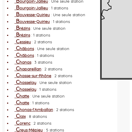
B
ourgoin-Jallieu
: Une seule station
B
ourgoin-Jallieu
: 1 stations
B
ouvesse-Quirieu
: Une seule station
B
ouvesse-Quirieu
: 1 stations
B
rézins
: Une seule station
B
rézins
: 1 stations
C
essieu
: 2 stations
C
hâbons
: Une seule station
C
hâbons
: 1 stations
C
hanas
: 3 stations
C
hapareillan
: 2 stations
C
hasse-sur-Rhône
: 2 stations
C
hasselay
: Une seule station
C
hasselay
: 1 stations
C
hatte
: Une seule station
C
hatte
: 1 stations
C
honas-l'Amballan
: 2 stations
C
laix
: 8 stations
C
orenc
: 2 stations
C
reys-Mépieu
: 5 stations