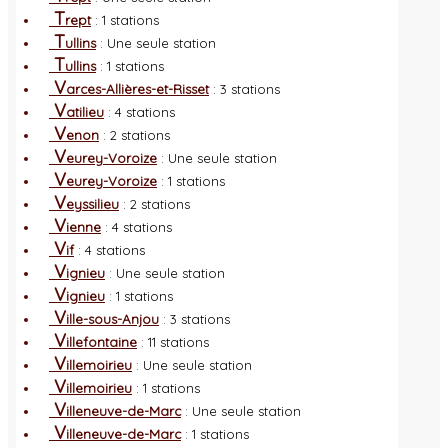
T
rept
: 1 stations
T
ullins
: Une seule station
T
ullins
: 1 stations
V
arces-Allières-et-Risset
: 3 stations
V
atilieu
: 4 stations
V
enon
: 2 stations
V
eurey-Voroize
: Une seule station
V
eurey-Voroize
: 1 stations
V
eyssilieu
: 2 stations
V
ienne
: 4 stations
V
if
: 4 stations
V
ignieu
: Une seule station
V
ignieu
: 1 stations
V
ille-sous-Anjou
: 3 stations
V
illefontaine
: 11 stations
V
illemoirieu
: Une seule station
V
illemoirieu
: 1 stations
V
illeneuve-de-Marc
: Une seule station
V
illeneuve-de-Marc
: 1 stations