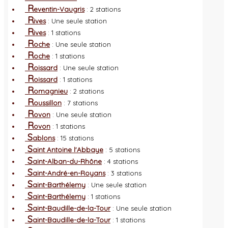
R
eventin-Vaugris
: 2 stations
R
ives
: Une seule station
R
ives
: 1 stations
R
oche
: Une seule station
R
oche
: 1 stations
R
oissard
: Une seule station
R
oissard
: 1 stations
R
omagnieu
: 2 stations
R
oussillon
: 7 stations
R
ovon
: Une seule station
R
ovon
: 1 stations
S
ablons
: 15 stations
S
aint Antoine l'Abbaye
: 5 stations
S
aint-Alban-du-Rhône
: 4 stations
S
aint-André-en-Royans
: 3 stations
S
aint-Barthélemy
: Une seule station
S
aint-Barthélemy
: 1 stations
S
aint-Baudille-de-la-Tour
: Une seule station
S
aint-Baudille-de-la-Tour
: 1 stations