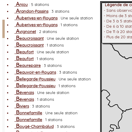
A
njou
: 5 stations
Légende de co
A
- Sans observ
randon-Passins
: 3 stations
- Moins de 3 s
A
uberives-en-Royans
: Une seule station
- De 3 à 5 stat
Facebook
A
uberives-en-Royans
: 1 stations
- De 6 à 10 sta
A
vignonet
: 2 stations
- De 11 à 20 st
Connexion adhérent
B
- Plus de 20 st
eaucroissant
: Une seule station
B
eaucroissant
: 1 stations
B
eaufort
: Une seule station
B
eaufort
: 1 stations
B
eaurepaire
: 3 stations
B
eauvoir-en-Royans
: 3 stations
B
ellegarde-Poussieu
: Une seule station
B
ellegarde-Poussieu
: 1 stations
B
évenais
: Une seule station
B
évenais
: 1 stations
B
iviers
: 3 stations
B
onnefamille
: Une seule station
B
onnefamille
: 1 stations
B
ougé-Chambalud
: 3 stations