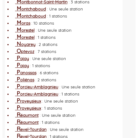
M
ontbonnot-Saint-Martin
: 3 stations
M
ontchaboud
: Une seule station
M
ontchaboud
: 1 stations
M
oras
: 10 stations
M
orestel
: Une seule station
M
orestel
: 1 stations
N
oyarey
: 2 stations
O
ptevoz
: 7 stations
P
ajay
: Une seule station
P
ajay
: 1 stations
P
anossas
: 6 stations
P
oliénas
: 2 stations
P
orcieu-Amblagnieu
: Une seule station
P
orcieu-Amblagnieu
: 1 stations
P
roveysieux
: Une seule station
P
roveysieux
: 1 stations
R
éaumont
: Une seule station
R
éaumont
: 1 stations
R
evel-Tourdan
: Une seule station
R
evel-Tourdan
: 1 stations