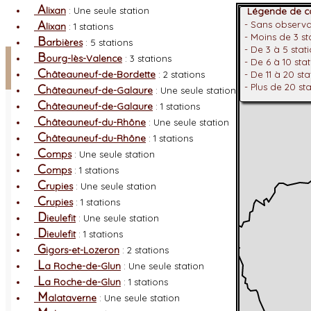
A
lixan
: Une seule station
Légende de co
A
- Sans observ
lixan
: 1 stations
- Moins de 3 s
B
arbières
: 5 stations
- De 3 à 5 stat
Facebook
B
ourg-lès-Valence
: 3 stations
- De 6 à 10 sta
C
hâteauneuf-de-Bordette
: 2 stations
- De 11 à 20 st
Connexion adhérent
C
- Plus de 20 st
hâteauneuf-de-Galaure
: Une seule station
C
hâteauneuf-de-Galaure
: 1 stations
C
hâteauneuf-du-Rhône
: Une seule station
C
hâteauneuf-du-Rhône
: 1 stations
C
omps
: Une seule station
C
omps
: 1 stations
C
rupies
: Une seule station
C
rupies
: 1 stations
D
ieulefit
: Une seule station
D
ieulefit
: 1 stations
G
igors-et-Lozeron
: 2 stations
L
a Roche-de-Glun
: Une seule station
L
a Roche-de-Glun
: 1 stations
M
alataverne
: Une seule station