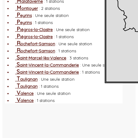
M
alataverne
: 1 stations
M
ontjoyer
: 2 stations
P
eyrins
: Une seule station
P
eyrins
: 1 stations
P
iégros-la-Clastre
: Une seule station
P
iégros-la-Clastre
: 1 stations
R
ochefort-Samson
: Une seule station
R
ochefort-Samson
: 1 stations
S
aint-Marcel-lès-Valence
: 3 stations
S
aint-Vincent-la-Commanderie
: Une seule station
S
aint-Vincent-la-Commanderie
: 1 stations
T
aulignan
: Une seule station
T
aulignan
: 1 stations
V
alence
: Une seule station
V
alence
: 1 stations