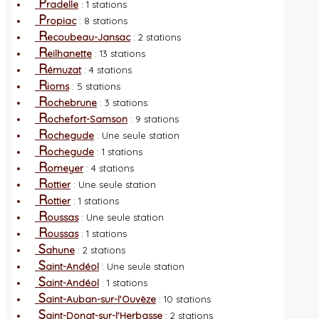
P
radelle
: 1 stations
P
ropiac
: 8 stations
R
ecoubeau-Jansac
: 2 stations
R
eilhanette
: 13 stations
R
émuzat
: 4 stations
R
ioms
: 5 stations
R
ochebrune
: 3 stations
R
ochefort-Samson
: 9 stations
R
ochegude
: Une seule station
R
ochegude
: 1 stations
R
omeyer
: 4 stations
R
ottier
: Une seule station
R
ottier
: 1 stations
R
oussas
: Une seule station
R
oussas
: 1 stations
S
ahune
: 2 stations
S
aint-Andéol
: Une seule station
S
aint-Andéol
: 1 stations
S
aint-Auban-sur-l'Ouvèze
: 10 stations
S
aint-Donat-sur-l'Herbasse
: 2 stations