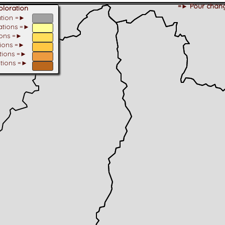
=► Pour chang
loration
ation =►
tations =►
ions =►
tions =►
ations =►
ations =►
dhérent
-Alpes
 et cotations UICN)
ulticritères
ent