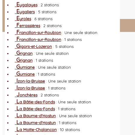
L
es nouveautés
Quoi de neuf ?
E
ygalayes
: 2 stations
A
utres sites
Liens orchidophiles
E
ygaliers
: 5 stations
R
éalisation du site
(Auteurs et photos)
E
yroles
: 6 stations
F
errassières
: 2 stations
Connexion adhérent
F
rancillon-sur-Roubion
: Une seule station
F
rancillon-sur-Roubion
: 1 stations
G
igors-et-Lozeron
: 5 stations
G
rignan
: Une seule station
G
rignan
: 1 stations
G
umiane
: Une seule station
G
umiane
: 1 stations
I
zon-la-Bruisse
: Une seule station
I
zon-la-Bruisse
: 1 stations
J
onchères
: 2 stations
L
a Bâtie-des-Fonds
: Une seule station
L
a Bâtie-des-Fonds
: 1 stations
L
a Baume-d'Hostun
: Une seule station
L
a Baume-d'Hostun
: 1 stations
L
a Motte-Chalancon
: 10 stations