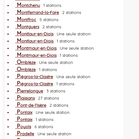
M
ontchenu
: 1 stations
M
ontferrand-la-Fare
: 2 stations
M
ontfroc
: 5 stations
M
ontguers
: 2 stations
M
ontlaur-en-Diois
: Une seule station
M
ontlaur-en-Diois
: 1 stations
M
ontmaur-en-Diois
: Une seule station
M
ontmaur-en-Diois
: 1 stations
O
mblèze
: Une seule station
O
mblèze
: 1 stations
P
iégros-la-Clastre
: Une seule station
P
iégros-la-Clastre
: 1 stations
P
ierrelongue
: 3 stations
P
laisians
: 27 stations
P
ont-de-l'Isère
: 2 stations
P
ontaix
: Une seule station
P
ontaix
: 1 stations
P
oyols
: 6 stations
P
radelle
: Une seule station