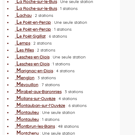
L
a Roche-sur-le-Buis
: Une seule station
L
a Roche-sur-le-Buis
: 1 stations
L
achau
: 2 stations
L
e Poët-en-Percip
: Une seule station
L
e Poët-en-Percip
: 1 stations
L
e Poët-Sigillat
: 6 stations
L
emps
: 2 stations
L
es Pilles
: 2 stations
L
esches-en-Diois
: Une seule station
L
esches-en-Diois
: 1 stations
M
arignac-en-Diois
: 4 stations
M
englon
: 3 stations
M
évouillon
: 7 stations
M
irabel-aux-Baronnies
: 3 stations
M
ollans-sur-Ouvèze
: 4 stations
M
ontauban-sur-l'Ouvèze
: 6 stations
M
ontaulieu
: Une seule station
M
ontaulieu
: 1 stations
M
ontbrun-les-Bains
: 48 stations
M
ontchenu
: Une seule station