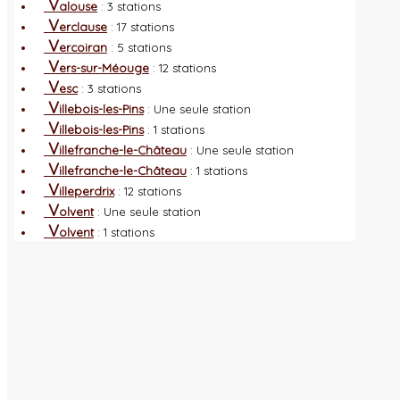
V
alouse
: 3 stations
V
erclause
: 17 stations
V
ercoiran
: 5 stations
V
ers-sur-Méouge
: 12 stations
V
esc
: 3 stations
V
illebois-les-Pins
: Une seule station
V
illebois-les-Pins
: 1 stations
V
illefranche-le-Château
: Une seule station
V
illefranche-le-Château
: 1 stations
V
illeperdrix
: 12 stations
V
olvent
: Une seule station
V
olvent
: 1 stations