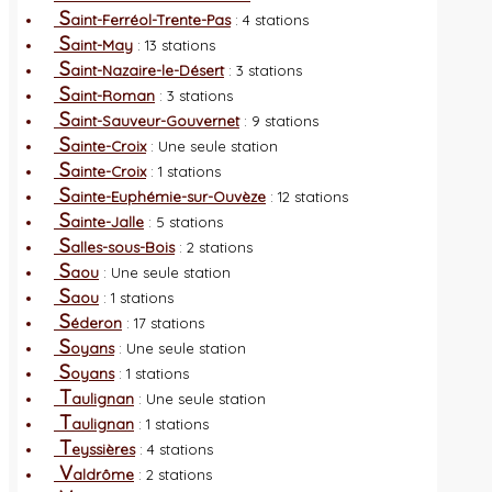
S
aint-Ferréol-Trente-Pas
: 4 stations
S
aint-May
: 13 stations
S
aint-Nazaire-le-Désert
: 3 stations
S
aint-Roman
: 3 stations
S
aint-Sauveur-Gouvernet
: 9 stations
S
ainte-Croix
: Une seule station
S
ainte-Croix
: 1 stations
S
ainte-Euphémie-sur-Ouvèze
: 12 stations
S
ainte-Jalle
: 5 stations
S
alles-sous-Bois
: 2 stations
S
aou
: Une seule station
S
aou
: 1 stations
S
éderon
: 17 stations
S
oyans
: Une seule station
S
oyans
: 1 stations
T
aulignan
: Une seule station
T
aulignan
: 1 stations
T
eyssières
: 4 stations
V
aldrôme
: 2 stations