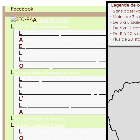
Légende de co
Facebook
- Sans observ
- Moins de 3 s
A
ccueil
SFO RA
- De 3 à 5 stat
L
a SFO-RA
L'association
- De 6 à 10 sta
L
a SFO Rhône-Alpes
Sa raison d'être !
- De 11 à 20 st
A
- Plus de 20 st
dhésion à la SFO-RA via la FFO
Rejoignez nous !
E
space adhérents SFO-RA
Les avantages à être a
L
a FFO
Fédération France Orchidées
L
es bulletins
Une mine de renseignements
O
SRA (ouvrage)
Les Orchidées Sauvages de Rhône
L
es orchidées
Connaissances
L
a biologie des orchidées
Connaitre l'essentiel
L
es floraisons (ordre alphabétique)
L
es floraisons (ordre chronologique)
L'
abondance des espèces
(Par départements)
L
a protection des espèces
(Classement protection
A
ide à la détermination des orchidées
Recherche m
L
es espèces
Les fiches
L
es hybrides
Les fiches
L
es hybrides en Rhône-Alpes
Généralités
O
bservations d'hybrides en RA
Liste par départem