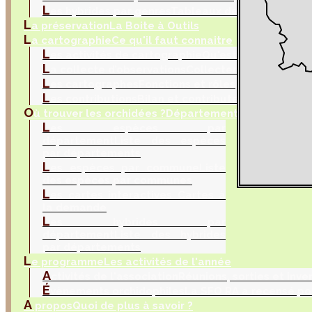
L
es hybrides par genres
Tableaux de sélection
L
a préservation
La Boite à Outils
L
a cartographie
Ce qu'il faut connaitre
L
es activités de cartographie
Qu'est ce que la car
L
a collecte d’observations
Collecter les donnés na
L
es cartographes
Fonctions et rôles
L
es contributions
Bilan et contributeurs
O
ù trouver les orchidées ?
Département, commune et 
L
es espèces par
département
Liste des espèces
par départements
L
es espèces par commune
Liste
des espèces par communes
L
es cartes interactives
Cartes à
la demande
L
es hybrides par
département
Liste des hybrides
par départements
L
e programme
Les activités de l'année
A
ctivités de l'association
Réunions, sorties et inve
É
vènements orchidophiles
La SFO RA a recensé po
A
propos
Quoi de plus à savoir ?