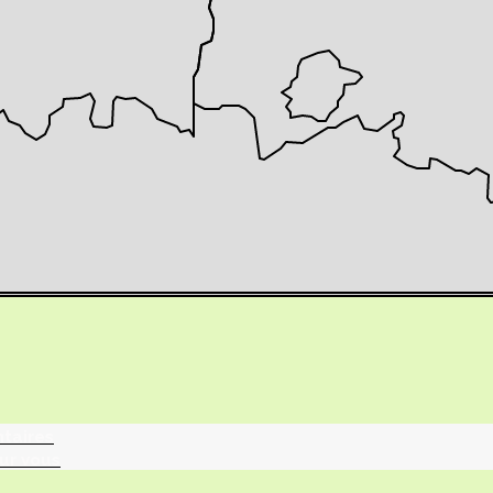
tographie ?
turalistes
maille
ntaires
ur vous