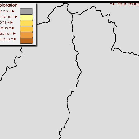
=► Pour chang
loration
ation =►
tations =►
ions =►
tions =►
ations =►
ations =►
dhérent
-Alpes
 et cotations UICN)
ulticritères
ent