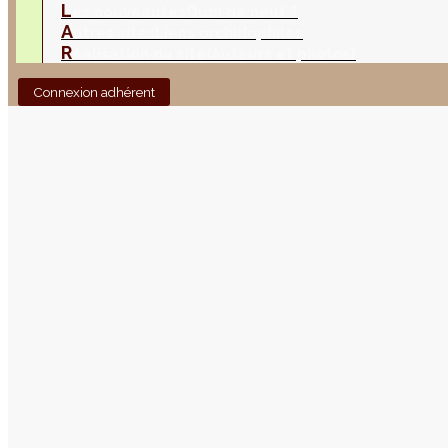
L
es nouveautés
Quoi de neuf ?
A
utres sites
Liens orchidophiles
R
éalisation du site
(Auteurs et photos)
Connexion adhérent