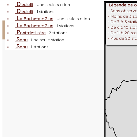
D
ieulefit
: Une seule station
Légende de co
D
- Sans observ
ieulefit
: 1 stations
- Moins de 3 s
L
a Roche-de-Glun
: Une seule station
- De 3 à 5 stat
Facebook
L
a Roche-de-Glun
: 1 stations
- De 6 à 10 sta
P
ont-de-l'Isère
: 2 stations
- De 11 à 20 st
Connexion adhérent
S
- Plus de 20 st
aou
: Une seule station
S
aou
: 1 stations