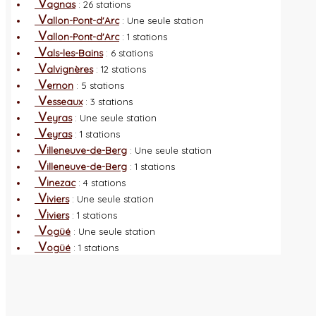
V
agnas
: 26 stations
V
allon-Pont-d'Arc
: Une seule station
V
allon-Pont-d'Arc
: 1 stations
V
als-les-Bains
: 6 stations
V
alvignères
: 12 stations
V
ernon
: 5 stations
V
esseaux
: 3 stations
V
eyras
: Une seule station
V
eyras
: 1 stations
V
illeneuve-de-Berg
: Une seule station
V
illeneuve-de-Berg
: 1 stations
V
inezac
: 4 stations
V
iviers
: Une seule station
V
iviers
: 1 stations
V
ogüé
: Une seule station
V
ogüé
: 1 stations