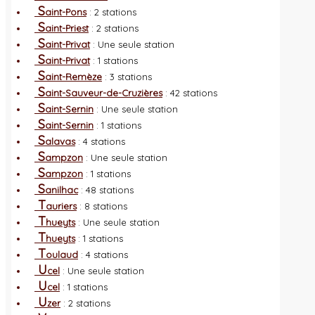
S
aint-Pons
: 2 stations
S
aint-Priest
: 2 stations
S
aint-Privat
: Une seule station
S
aint-Privat
: 1 stations
S
aint-Remèze
: 3 stations
S
aint-Sauveur-de-Cruzières
: 42 stations
S
aint-Sernin
: Une seule station
S
aint-Sernin
: 1 stations
S
alavas
: 4 stations
S
ampzon
: Une seule station
S
ampzon
: 1 stations
S
anilhac
: 48 stations
T
auriers
: 8 stations
T
hueyts
: Une seule station
T
hueyts
: 1 stations
T
oulaud
: 4 stations
U
cel
: Une seule station
U
cel
: 1 stations
U
zer
: 2 stations