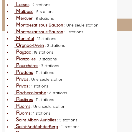
L
es nouveautés
Quoi de neuf ?
L
ussas
: 2 stations
A
utres sites
Liens orchidophiles
M
albosc
: 5 stations
R
éalisation du site
(Auteurs et photos)
M
ercuer
: 8 stations
M
ontpezat-sous-Bauzon
: Une seule station
Connexion adhérent
M
ontpezat-sous-Bauzon
: 1 stations
M
ontréal
: 12 stations
O
rgnac-l'Aven
: 2 stations
P
ayzac
: 18 stations
P
lanzolles
: 9 stations
P
ourchères
: 3 stations
P
radons
: 11 stations
P
rivas
: Une seule station
P
rivas
: 1 stations
R
ochecolombe
: 6 stations
R
osières
: 11 stations
R
uoms
: Une seule station
R
uoms
: 1 stations
S
aint-Alban-Auriolles
: 5 stations
S
aint-Andéol-de-Berg
: 11 stations