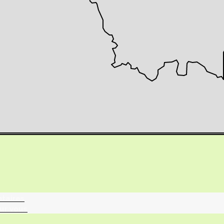
tographie ?
turalistes
maille
ntaires
ur vous