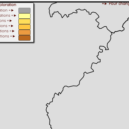
=► Pour chang
loration
ation =►
tations =►
ions =►
tions =►
ations =►
ations =►
dhérent
-Alpes
 et cotations UICN)
ulticritères
ent