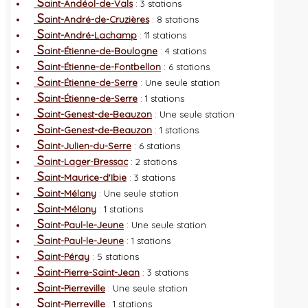
S
aint-Andéol-de-Vals
: 3 stations
S
aint-André-de-Cruzières
: 8 stations
S
aint-André-Lachamp
: 11 stations
S
aint-Étienne-de-Boulogne
: 4 stations
S
aint-Étienne-de-Fontbellon
: 6 stations
S
aint-Étienne-de-Serre
: Une seule station
S
aint-Étienne-de-Serre
: 1 stations
S
aint-Genest-de-Beauzon
: Une seule station
S
aint-Genest-de-Beauzon
: 1 stations
S
aint-Julien-du-Serre
: 6 stations
S
aint-Lager-Bressac
: 2 stations
S
aint-Maurice-d'Ibie
: 3 stations
S
aint-Mélany
: Une seule station
S
aint-Mélany
: 1 stations
S
aint-Paul-le-Jeune
: Une seule station
S
aint-Paul-le-Jeune
: 1 stations
S
aint-Péray
: 5 stations
S
aint-Pierre-Saint-Jean
: 3 stations
S
aint-Pierreville
: Une seule station
S
aint-Pierreville
: 1 stations