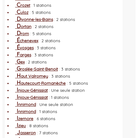
C
rozet
: 1 stations
C
uloz
: 5 stations
D
ivonne-les-Bains
: 2 stations
D
ortan
: 2 stations
D
rom
: 5 stations
É
chenevex
: 2 stations
É
vosges
: 3 stations
F
arges
: 3 stations
G
ex
: 2 stations
G
roslée-Saint-Benoit
: 3 stations
H
aut Valromey
: 3 stations
H
autecourt-Romanèche
: 5 stations
I
njoux-Génissiat
: Une seule station
I
njoux-Génissiat
: 1 stations
I
nnimond
: Une seule station
I
nnimond
: 1 stations
I
zernore
: 6 stations
I
zieu
: 8 stations
J
asseron
: 7 stations