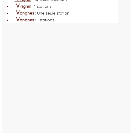
V
irignin
: 1 stations
V
ongnes
: Une seule station
V
ongnes
: 1 stations