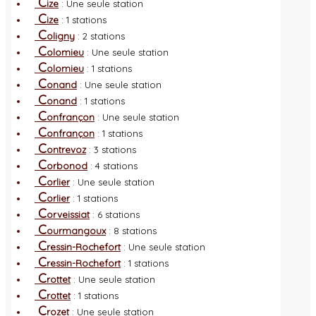
C
ize
: Une seule station
C
ize
: 1 stations
C
oligny
: 2 stations
C
olomieu
: Une seule station
C
olomieu
: 1 stations
C
onand
: Une seule station
C
onand
: 1 stations
C
onfrançon
: Une seule station
C
onfrançon
: 1 stations
C
ontrevoz
: 3 stations
C
orbonod
: 4 stations
C
orlier
: Une seule station
C
orlier
: 1 stations
C
orveissiat
: 6 stations
C
ourmangoux
: 8 stations
C
ressin-Rochefort
: Une seule station
C
ressin-Rochefort
: 1 stations
C
rottet
: Une seule station
C
rottet
: 1 stations
C
rozet
: Une seule station