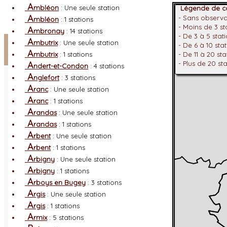
A
mbléon
: Une seule station
Légende de co
A
- Sans observ
mbléon
: 1 stations
- Moins de 3 s
A
mbronay
: 14 stations
- De 3 à 5 stat
Facebook
A
mbutrix
: Une seule station
- De 6 à 10 sta
A
mbutrix
: 1 stations
- De 11 à 20 st
Connexion adhérent
A
- Plus de 20 st
ndert-et-Condon
: 4 stations
A
nglefort
: 3 stations
A
ranc
: Une seule station
A
ranc
: 1 stations
A
randas
: Une seule station
A
randas
: 1 stations
A
rbent
: Une seule station
A
rbent
: 1 stations
A
rbigny
: Une seule station
A
rbigny
: 1 stations
A
rboys en Bugey
: 3 stations
A
rgis
: Une seule station
A
rgis
: 1 stations
A
rmix
: 5 stations