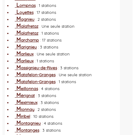
L
ompnas
: 1 stations
L
oyettes
: 17 stations
M
agnieu
: 2 stations
M
alafretaz
: Une seule station
M
alafretaz
: 1 stations
M
archamp
: 17 stations
M
arignieu
: 3 stations
M
arlieux
: Une seule station
M
arlieux
: 1 stations
M
assignieu-de-Rives
: 3 stations
M
atafelon-Granges
: Une seule station
M
atafelon-Granges
: 1 stations
M
eillonnas
: 4 stations
M
érignat
: 3 stations
M
eximieux
: 3 stations
M
ionnay
: 2 stations
M
iribel
: 10 stations
M
ontagnieu
: 4 stations
M
ontanges
: 3 stations