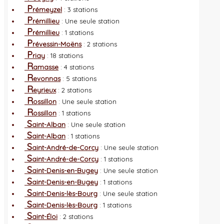
P
rémeyzel
: 3 stations
P
rémillieu
: Une seule station
P
rémillieu
: 1 stations
P
révessin-Moëns
: 2 stations
P
riay
: 18 stations
R
amasse
: 4 stations
R
evonnas
: 5 stations
R
eyrieux
: 2 stations
R
ossillon
: Une seule station
R
ossillon
: 1 stations
S
aint-Alban
: Une seule station
S
aint-Alban
: 1 stations
S
aint-André-de-Corcy
: Une seule station
S
aint-André-de-Corcy
: 1 stations
S
aint-Denis-en-Bugey
: Une seule station
S
aint-Denis-en-Bugey
: 1 stations
S
aint-Denis-lès-Bourg
: Une seule station
S
aint-Denis-lès-Bourg
: 1 stations
S
aint-Éloi
: 2 stations