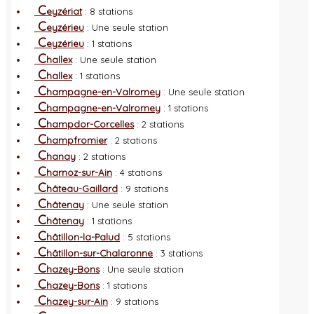
C
eyzériat
: 8 stations
C
eyzérieu
: Une seule station
C
eyzérieu
: 1 stations
C
hallex
: Une seule station
C
hallex
: 1 stations
C
hampagne-en-Valromey
: Une seule station
C
hampagne-en-Valromey
: 1 stations
C
hampdor-Corcelles
: 2 stations
C
hampfromier
: 2 stations
C
hanay
: 2 stations
C
harnoz-sur-Ain
: 4 stations
C
hâteau-Gaillard
: 9 stations
C
hâtenay
: Une seule station
C
hâtenay
: 1 stations
C
hâtillon-la-Palud
: 5 stations
C
hâtillon-sur-Chalaronne
: 3 stations
C
hazey-Bons
: Une seule station
C
hazey-Bons
: 1 stations
C
hazey-sur-Ain
: 9 stations