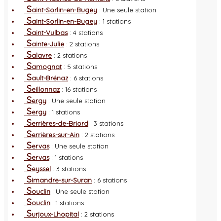
S
aint-Sorlin-en-Bugey
: Une seule station
S
aint-Sorlin-en-Bugey
: 1 stations
S
aint-Vulbas
: 4 stations
S
ainte-Julie
: 2 stations
S
alavre
: 2 stations
S
amognat
: 5 stations
S
ault-Brénaz
: 6 stations
S
eillonnaz
: 16 stations
S
ergy
: Une seule station
S
ergy
: 1 stations
S
errières-de-Briord
: 3 stations
S
errières-sur-Ain
: 2 stations
S
ervas
: Une seule station
S
ervas
: 1 stations
S
eyssel
: 3 stations
S
imandre-sur-Suran
: 6 stations
S
ouclin
: Une seule station
S
ouclin
: 1 stations
S
urjoux-Lhopital
: 2 stations