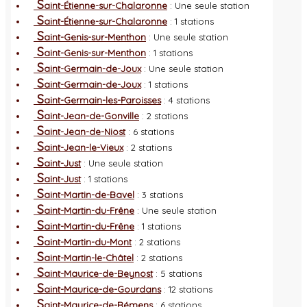
S
aint-Étienne-sur-Chalaronne
: Une seule station
S
aint-Étienne-sur-Chalaronne
: 1 stations
S
aint-Genis-sur-Menthon
: Une seule station
S
aint-Genis-sur-Menthon
: 1 stations
S
aint-Germain-de-Joux
: Une seule station
S
aint-Germain-de-Joux
: 1 stations
S
aint-Germain-les-Paroisses
: 4 stations
S
aint-Jean-de-Gonville
: 2 stations
S
aint-Jean-de-Niost
: 6 stations
S
aint-Jean-le-Vieux
: 2 stations
S
aint-Just
: Une seule station
S
aint-Just
: 1 stations
S
aint-Martin-de-Bavel
: 3 stations
S
aint-Martin-du-Frêne
: Une seule station
S
aint-Martin-du-Frêne
: 1 stations
S
aint-Martin-du-Mont
: 2 stations
S
aint-Martin-le-Châtel
: 2 stations
S
aint-Maurice-de-Beynost
: 5 stations
S
aint-Maurice-de-Gourdans
: 12 stations
S
aint-Maurice-de-Rémens
: 6 stations