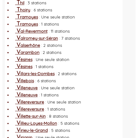
T
hil
: 3 stations
T
hoiry
: 6 stations
T
ramoyes
: Une seule station
T
ramoyes
: 1 stations
V
al-Revermont
: 11 stations
V
alromey-sur-Séran
: 7 stations
V
alserhône
: 2 stations
V
arambon
: 2 stations
V
ésines
: Une seule station
V
ésines
: 1 stations
V
illars-les-Dombes
: 2 stations
V
illebois
: 6 stations
V
illeneuve
: Une seule station
V
illeneuve
: 1 stations
V
illereversure
: Une seule station
V
illereversure
: 1 stations
V
illette-sur-Ain
: 8 stations
V
illieu-Loyes-Mollon
: 5 stations
V
irieu-le-Grand
: 5 stations
V
irignin
: Une seule station