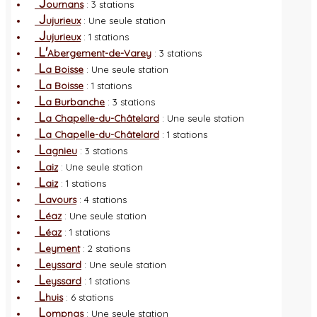
J
ournans
: 3 stations
J
ujurieux
: Une seule station
J
ujurieux
: 1 stations
L'
Abergement-de-Varey
: 3 stations
L
a Boisse
: Une seule station
L
a Boisse
: 1 stations
L
a Burbanche
: 3 stations
L
a Chapelle-du-Châtelard
: Une seule station
L
a Chapelle-du-Châtelard
: 1 stations
L
agnieu
: 3 stations
L
aiz
: Une seule station
L
aiz
: 1 stations
L
avours
: 4 stations
L
éaz
: Une seule station
L
éaz
: 1 stations
L
eyment
: 2 stations
L
eyssard
: Une seule station
L
eyssard
: 1 stations
L
huis
: 6 stations
L
ompnas
: Une seule station