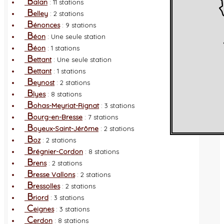
B
alan
: 11 stations
B
elley
: 2 stations
B
énonces
: 9 stations
B
éon
: Une seule station
B
éon
: 1 stations
B
ettant
: Une seule station
B
ettant
: 1 stations
B
eynost
: 2 stations
B
lyes
: 8 stations
B
ohas-Meyriat-Rignat
: 3 stations
B
ourg-en-Bresse
: 7 stations
B
oyeux-Saint-Jérôme
: 2 stations
B
oz
: 2 stations
B
régnier-Cordon
: 8 stations
B
rens
: 2 stations
B
resse Vallons
: 2 stations
B
ressolles
: 2 stations
B
riord
: 3 stations
C
eignes
: 3 stations
C
erdon
: 8 stations