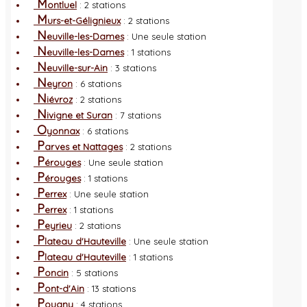
M
ontluel
: 2 stations
M
urs-et-Gélignieux
: 2 stations
N
euville-les-Dames
: Une seule station
N
euville-les-Dames
: 1 stations
N
euville-sur-Ain
: 3 stations
N
eyron
: 6 stations
N
iévroz
: 2 stations
N
ivigne et Suran
: 7 stations
O
yonnax
: 6 stations
P
arves et Nattages
: 2 stations
P
érouges
: Une seule station
P
érouges
: 1 stations
P
errex
: Une seule station
P
errex
: 1 stations
P
eyrieu
: 2 stations
P
lateau d'Hauteville
: Une seule station
P
lateau d'Hauteville
: 1 stations
P
oncin
: 5 stations
P
ont-d'Ain
: 13 stations
P
ougny
: 4 stations