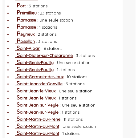
P
ort
: 3 stations
P
rémillieu
: 23 stations
R
amasse
: Une seule station
R
amasse
: 1 stations
R
eyrieux
: 2 stations
R
ossillon
: 3 stations
S
aint-Alban
: 6 stations
S
aint-Didier-sur-Chalaronne
: 3 stations
S
aint-Genis-Pouilly
: Une seule station
S
aint-Genis-Pouilly
: 1 stations
S
aint-Germain-de-Joux
: 10 stations
S
aint-Jean-de-Gonville
: 3 stations
S
aint-Jean-le-Vieux
: Une seule station
S
aint-Jean-le-Vieux
: 1 stations
S
aint-Jean-sur-Veyle
: Une seule station
S
aint-Jean-sur-Veyle
: 1 stations
S
aint-Martin-du-Frêne
: 11 stations
S
aint-Martin-du-Mont
: Une seule station
S
aint-Martin-du-Mont
: 1 stations