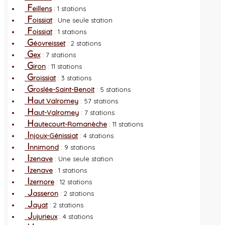
F
eillens
: 1 stations
F
oissiat
: Une seule station
F
oissiat
: 1 stations
G
éovreisset
: 2 stations
G
ex
: 7 stations
G
iron
: 11 stations
G
roissiat
: 3 stations
G
roslée-Saint-Benoit
: 5 stations
H
aut Valromey
: 57 stations
H
aut-Valromey
: 7 stations
H
autecourt-Romanèche
: 11 stations
I
njoux-Génissiat
: 4 stations
I
nnimond
: 9 stations
I
zenave
: Une seule station
I
zenave
: 1 stations
I
zernore
: 12 stations
J
asseron
: 2 stations
J
ayat
: 2 stations
J
ujurieux
: 4 stations