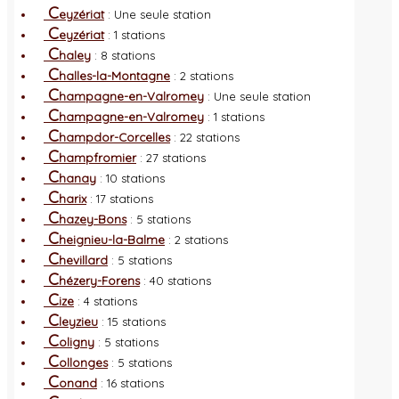
C
eyzériat
: Une seule station
C
eyzériat
: 1 stations
C
haley
: 8 stations
C
halles-la-Montagne
: 2 stations
C
hampagne-en-Valromey
: Une seule station
C
hampagne-en-Valromey
: 1 stations
C
hampdor-Corcelles
: 22 stations
C
hampfromier
: 27 stations
C
hanay
: 10 stations
C
harix
: 17 stations
C
hazey-Bons
: 5 stations
C
heignieu-la-Balme
: 2 stations
C
hevillard
: 5 stations
C
hézery-Forens
: 40 stations
C
ize
: 4 stations
C
leyzieu
: 15 stations
C
oligny
: 5 stations
C
ollonges
: 5 stations
C
onand
: 16 stations