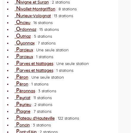
N
ivigne et Suran
: 2 stations
N
ivollet-Montgriffon
: 8 stations
N
urieux-Volognat
: 13 stations
O
ncieu
: 16 stations
O
rdonnaz
: 15 stations
O
utriaz
: 5 stations
O
yonnax
: 7 stations
P
arcieux
: Une seule station
P
arcieux
: 1 stations
P
arves et Nattages
: Une seule station
P
arves et Nattages
: 1 stations
P
éron
: Une seule station
P
éron
: 1 stations
P
éronnas
: 3 stations
P
eyriat
: 11 stations
P
eyrieu
: 2 stations
P
lagne
: 7 stations
P
lateau d'Hauteville
: 122 stations
P
oncin
: 3 stations
P
ont-d'Ain
: 2 stations