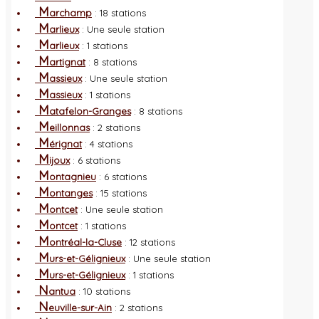
M
archamp
: 18 stations
M
arlieux
: Une seule station
M
arlieux
: 1 stations
M
artignat
: 8 stations
M
assieux
: Une seule station
M
assieux
: 1 stations
M
atafelon-Granges
: 8 stations
M
eillonnas
: 2 stations
M
érignat
: 4 stations
M
ijoux
: 6 stations
M
ontagnieu
: 6 stations
M
ontanges
: 15 stations
M
ontcet
: Une seule station
M
ontcet
: 1 stations
M
ontréal-la-Cluse
: 12 stations
M
urs-et-Gélignieux
: Une seule station
M
urs-et-Gélignieux
: 1 stations
N
antua
: 10 stations
N
euville-sur-Ain
: 2 stations