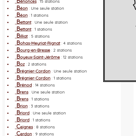
B
énonces
: 15 stations
B
éon
: Une seule station
B
éon
: 1 stations
B
ettant
: Une seule station
B
ettant
: 1 stations
B
illiat
: 5 stations
B
ohas-Meyriat-Rignat
: 4 stations
B
ourg-en-Bresse
: 2 stations
B
oyeux-Saint-Jérôme
: 12 stations
B
oz
: 2 stations
B
régnier-Cordon
: Une seule station
B
régnier-Cordon
: 1 stations
B
rénod
: 14 stations
B
rens
: Une seule station
B
rens
: 1 stations
B
rion
: 3 stations
B
riord
: Une seule station
B
riord
: 1 stations
C
eignes
: 8 stations
C
erdon
: 9 stations