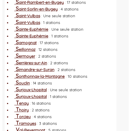
S
aint-Rambert-en-Bugey
: 17 stations
S
aint-Sorlin-en-Bugey
: 4 stations
S
aint-Vulbas
: Une seule station
S
aint-Vulbas
: 1 stations
S
ainte-Euphémie
: Une seule station
S
ainte-Euphémie
: 1 stations
S
amognat
: 17 stations
S
eillonnaz
: 12 stations
S
ermoyer
: 2 stations
S
errières-sur-Ain
: 2 stations
S
imandre-sur-Suran
: 2 stations
S
onthonnax-la-Montagne
: 10 stations
S
ouclin
: 14 stations
S
urjoux-Lhopital
: Une seule station
S
urjoux-Lhopital
: 1 stations
T
enay
: 16 stations
T
hoiry
: 2 stations
T
orcieu
: 4 stations
T
ramoyes
: 3 stations
V
al-Revermont
: 5 stations