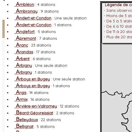
A
mbléon
: 4 stations
Légende de co
A
- Sans observ
mbronay
: 9 stations
- Moins de 3 s
A
ndert-et-Condon
: Une seule station
- De 3 à 5 stat
Facebook
A
ndert-et-Condon
: 1 stations
- De 6 à 10 sta
A
nglefort
: 5 stations
- De 11 à 20 st
Connexion adhérent
A
- Plus de 20 st
premont
: 7 stations
A
ranc
: 23 stations
A
randas
: 17 stations
A
rbent
: 6 stations
A
rbigny
: Une seule station
A
rbigny
: 1 stations
A
rboys en Bugey
: Une seule station
A
rboys en Bugey
: 1 stations
A
rgis
: 14 stations
A
rmix
: 16 stations
A
rvière-en-Valromey
: 12 stations
B
éard-Géovreissiat
: 2 stations
B
elleydoux
: 22 stations
B
ellignat
: 5 stations