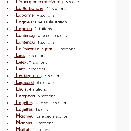
L'
Abergement-de-Varey
: 3 stations
L
a Burbanche
: 24 stations
L
abalme
: 4 stations
L
agnieu
: Une seule station
L
agnieu
: 1 stations
L
antenay
: Une seule station
L
antenay
: 1 stations
L
e Poizat-Lalleyriat
: 35 stations
L
éaz
: 4 stations
L
élex
: 11 stations
L
ent
: 2 stations
L
es Neyrolles
: 5 stations
L
eyssard
: 6 stations
L
huis
: 4 stations
L
ompnas
: 6 stations
L
oyettes
: Une seule station
L
oyettes
: 1 stations
M
agnieu
: Une seule station
M
agnieu
: 1 stations
M
aillat
: 4 stations