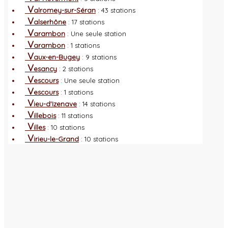
V
alromey-sur-Séran
: 43 stations
V
alserhône
: 17 stations
V
arambon
: Une seule station
V
arambon
: 1 stations
V
aux-en-Bugey
: 9 stations
V
esancy
: 2 stations
V
escours
: Une seule station
V
escours
: 1 stations
V
ieu-d'Izenave
: 14 stations
V
illebois
: 11 stations
V
illes
: 10 stations
V
irieu-le-Grand
: 10 stations