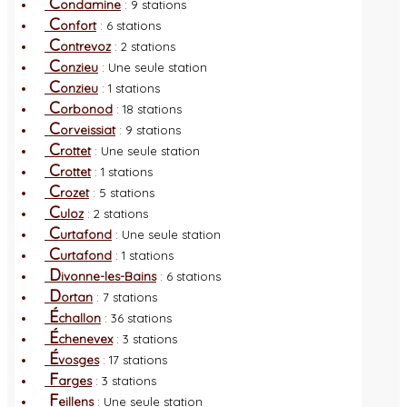
C
ondamine
: 9 stations
C
onfort
: 6 stations
C
ontrevoz
: 2 stations
C
onzieu
: Une seule station
C
onzieu
: 1 stations
C
orbonod
: 18 stations
C
orveissiat
: 9 stations
C
rottet
: Une seule station
C
rottet
: 1 stations
C
rozet
: 5 stations
C
uloz
: 2 stations
C
urtafond
: Une seule station
C
urtafond
: 1 stations
D
ivonne-les-Bains
: 6 stations
D
ortan
: 7 stations
É
challon
: 36 stations
É
chenevex
: 3 stations
É
vosges
: 17 stations
F
arges
: 3 stations
F
eillens
: Une seule station