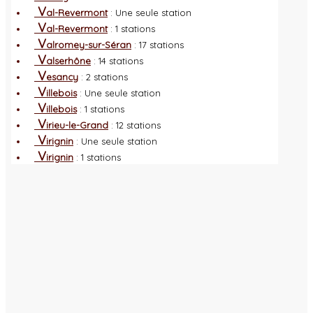
V
al-Revermont
: Une seule station
V
al-Revermont
: 1 stations
V
alromey-sur-Séran
: 17 stations
V
alserhône
: 14 stations
V
esancy
: 2 stations
V
illebois
: Une seule station
V
illebois
: 1 stations
V
irieu-le-Grand
: 12 stations
V
irignin
: Une seule station
V
irignin
: 1 stations