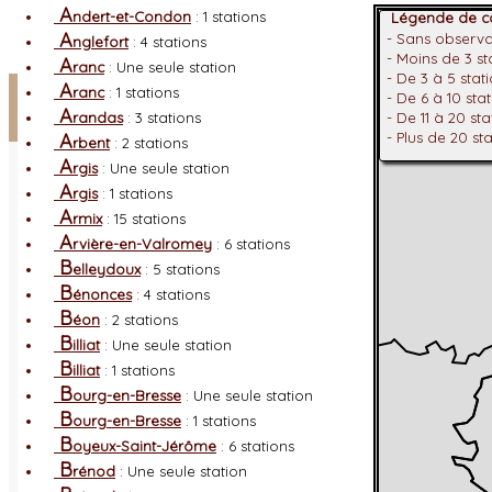
A
ndert-et-Condon
: 1 stations
Légende de co
A
- Sans observ
nglefort
: 4 stations
- Moins de 3 s
A
ranc
: Une seule station
- De 3 à 5 stat
Facebook
A
ranc
: 1 stations
- De 6 à 10 sta
A
randas
: 3 stations
- De 11 à 20 st
Connexion adhérent
A
- Plus de 20 st
rbent
: 2 stations
A
rgis
: Une seule station
A
rgis
: 1 stations
A
rmix
: 15 stations
A
rvière-en-Valromey
: 6 stations
B
elleydoux
: 5 stations
B
énonces
: 4 stations
B
éon
: 2 stations
B
illiat
: Une seule station
B
illiat
: 1 stations
B
ourg-en-Bresse
: Une seule station
B
ourg-en-Bresse
: 1 stations
B
oyeux-Saint-Jérôme
: 6 stations
B
rénod
: Une seule station