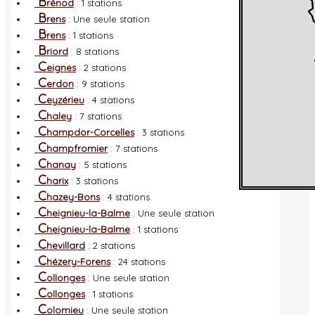
B
rénod
: 1 stations
B
rens
: Une seule station
B
rens
: 1 stations
B
riord
: 8 stations
C
eignes
: 2 stations
C
erdon
: 9 stations
C
eyzérieu
: 4 stations
C
haley
: 7 stations
C
hampdor-Corcelles
: 3 stations
C
hampfromier
: 7 stations
C
hanay
: 5 stations
C
harix
: 3 stations
C
hazey-Bons
: 4 stations
C
heignieu-la-Balme
: Une seule station
C
heignieu-la-Balme
: 1 stations
C
hevillard
: 2 stations
C
hézery-Forens
: 24 stations
C
ollonges
: Une seule station
C
ollonges
: 1 stations
C
olomieu
: Une seule station