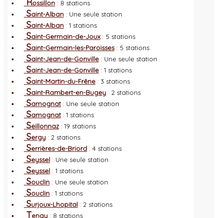
R
ossillon
: 8 stations
S
aint-Alban
: Une seule station
S
aint-Alban
: 1 stations
S
aint-Germain-de-Joux
: 5 stations
S
aint-Germain-les-Paroisses
: 5 stations
S
aint-Jean-de-Gonville
: Une seule station
S
aint-Jean-de-Gonville
: 1 stations
S
aint-Martin-du-Frêne
: 3 stations
S
aint-Rambert-en-Bugey
: 2 stations
S
amognat
: Une seule station
S
amognat
: 1 stations
S
eillonnaz
: 19 stations
S
ergy
: 2 stations
S
errières-de-Briord
: 4 stations
S
eyssel
: Une seule station
S
eyssel
: 1 stations
S
ouclin
: Une seule station
S
ouclin
: 1 stations
S
urjoux-Lhopital
: 2 stations
T
enay
: 8 stations