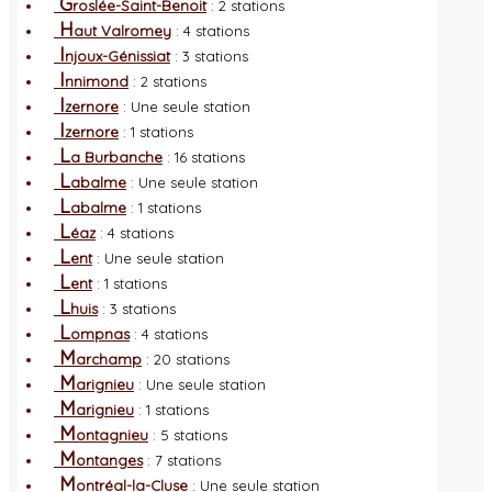
G
roslée-Saint-Benoit
: 2 stations
H
aut Valromey
: 4 stations
I
njoux-Génissiat
: 3 stations
I
nnimond
: 2 stations
I
zernore
: Une seule station
I
zernore
: 1 stations
L
a Burbanche
: 16 stations
L
abalme
: Une seule station
L
abalme
: 1 stations
L
éaz
: 4 stations
L
ent
: Une seule station
L
ent
: 1 stations
L
huis
: 3 stations
L
ompnas
: 4 stations
M
archamp
: 20 stations
M
arignieu
: Une seule station
M
arignieu
: 1 stations
M
ontagnieu
: 5 stations
M
ontanges
: 7 stations
M
ontréal-la-Cluse
: Une seule station