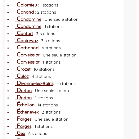
C
olomieu
: 1 stations
C
onand
: 2 stations
C
ondamine
: Une seule station
C
ondamine
: 1 stations
C
onfort
: 3 stations
C
ontrevoz
: 3 stations
C
orbonod
: 4 stations
C
orveissiat
: Une seule station
C
orveissiat
: 1 stations
C
rozet
: 10 stations
C
uloz
: 4 stations
D
ivonne-les-Bains
: 4 stations
D
ortan
: Une seule station
D
ortan
: 1 stations
É
challon
: 14 stations
É
chenevex
: 2 stations
F
arges
: Une seule station
F
arges
: 1 stations
G
ex
: 6 stations