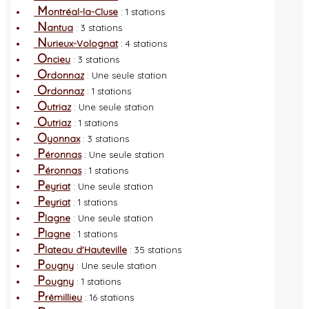
M
ontréal-la-Cluse
: 1 stations
N
antua
: 3 stations
N
urieux-Volognat
: 4 stations
O
ncieu
: 3 stations
O
rdonnaz
: Une seule station
O
rdonnaz
: 1 stations
O
utriaz
: Une seule station
O
utriaz
: 1 stations
O
yonnax
: 3 stations
P
éronnas
: Une seule station
P
éronnas
: 1 stations
P
eyriat
: Une seule station
P
eyriat
: 1 stations
P
lagne
: Une seule station
P
lagne
: 1 stations
P
lateau d'Hauteville
: 35 stations
P
ougny
: Une seule station
P
ougny
: 1 stations
P
rémillieu
: 16 stations