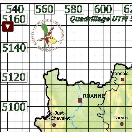
Facebook
►
Connexion adhérent