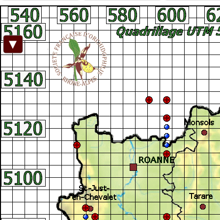
Facebook
►
Connexion adhérent