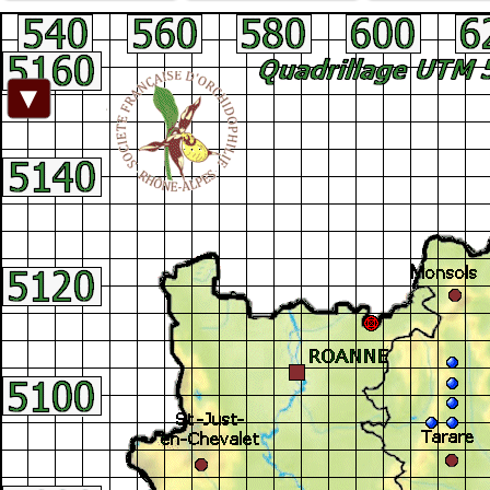
Facebook
►
Connexion adhérent