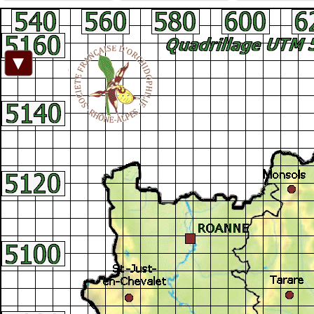
Facebook
►
Connexion adhérent