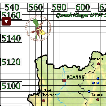
Facebook
►
Connexion adhérent