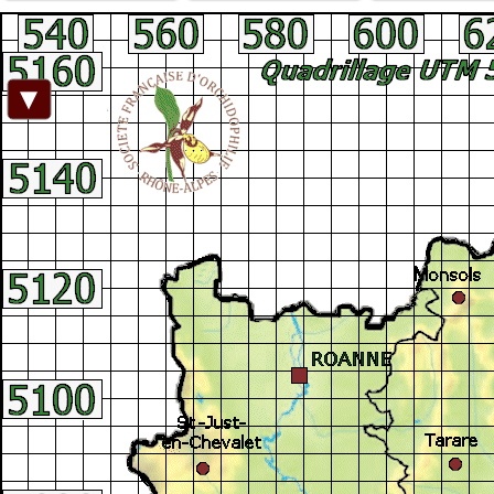
Facebook
►
Connexion adhérent