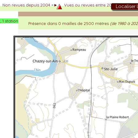
Non revues depuis 2004 =►
Vues ou revues entre 2004 et 2018 =
Localiser 
 1 station
Présence dans 0 mailles de 2500 mètres
(de 1980 à 202
dhérent
-Alpes
 et cotations UICN)
ulticritères
ent