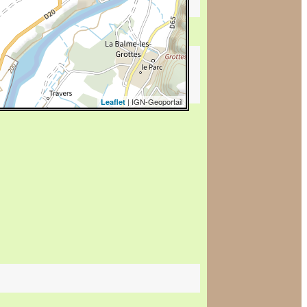
| IGN-Geoportail
Leaflet