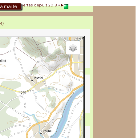
►
Découvertes depuis 2018 =►
la maille
4)