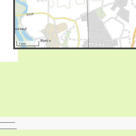
tographie ?
Aucun hybride observé dans la maille 675/5080
turalistes
1 km
maille
ntaires
ur vous