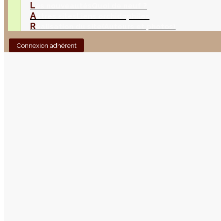
L
es nouveautés
Quoi de neuf ?
A
utres sites
Liens orchidophiles
R
éalisation du site
(Auteurs et photos)
Connexion adhérent