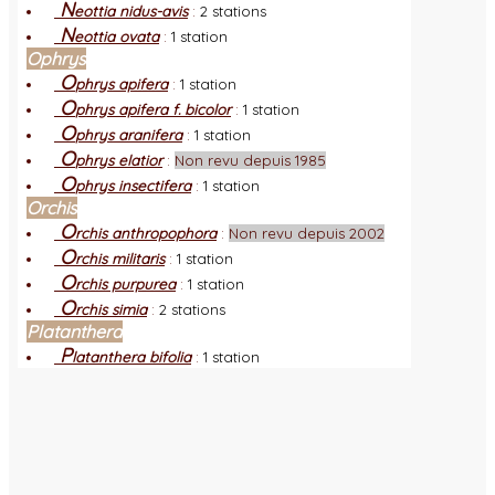
N
eottia nidus-avis
:
2 stations
N
eottia ovata
:
1 station
Ophrys
O
phrys apifera
:
1 station
O
phrys apifera f. bicolor
:
1 station
O
phrys aranifera
:
1 station
O
phrys elatior
:
Non revu depuis 1985
O
phrys insectifera
:
1 station
Orchis
O
rchis anthropophora
:
Non revu depuis 2002
O
rchis militaris
:
1 station
O
rchis purpurea
:
1 station
O
rchis simia
:
2 stations
Platanthera
P
latanthera bifolia
:
1 station