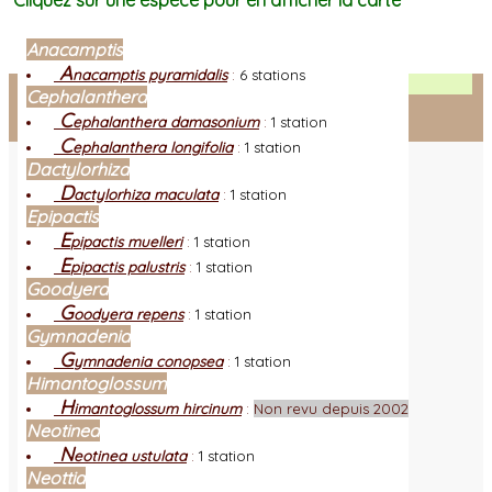
Cliquez sur une espèce pour en afficher la carte
Anacamptis
A
nacamptis pyramidalis
:
6 stations
Facebook
Cephalanthera
C
ephalanthera damasonium
:
1 station
Connexion adhérent
C
ephalanthera longifolia
:
1 station
Dactylorhiza
D
actylorhiza maculata
:
1 station
Epipactis
E
pipactis muelleri
:
1 station
E
pipactis palustris
:
1 station
Goodyera
G
oodyera repens
:
1 station
Gymnadenia
G
ymnadenia conopsea
:
1 station
Himantoglossum
H
imantoglossum hircinum
:
Non revu depuis 2002
Neotinea
N
eotinea ustulata
:
1 station
Neottia