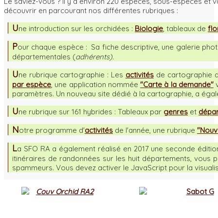
Le saviez-vous ? Il y a environ 220 espèces, sous-espèces et 
découvrir en parcourant nos différentes rubriques :
U
ne introduction sur les orchidées :
Biologie
, tableaux de
flo
P
our chaque espèce : Sa fiche descriptive, une galerie photo
départementales (
adhérents).
U
ne rubrique cartographie : Les
activités
de cartographie a
par espèce
, une application nommée
"Carte à la demande"
v
paramètres. Un nouveau site dédié à la cartographie, a éga
U
ne rubrique sur 161 hybrides : Tableaux par
genres
et
dépa
N
otre programme d'
activités
de l'année, une rubrique
"Nouv
L
a SFO RA a également réalisé en 2017 une seconde éditio
itinéraires de randonnées sur les huit départements, vous
spammeurs. Vous devez activer le JavaScript pour la visualis